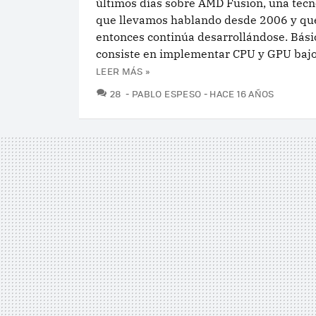
últimos días sobre AMD Fusion, una tecn
que llevamos hablando desde 2006 y qu
entonces continúa desarrollándose. Bás
consiste en implementar CPU y GPU bajo 
LEER MÁS »
COMENTARIOS
28
PABLO ESPESO
HACE 16 AÑOS