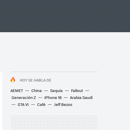
HOY SE HABLA DE
AEMET
China
Sequía
Fallout
Generación Z
iPhone 18
Arabia Saudí
GTA VI
Café
Jeff Bezos