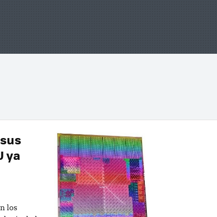
 sus
U ya
n los