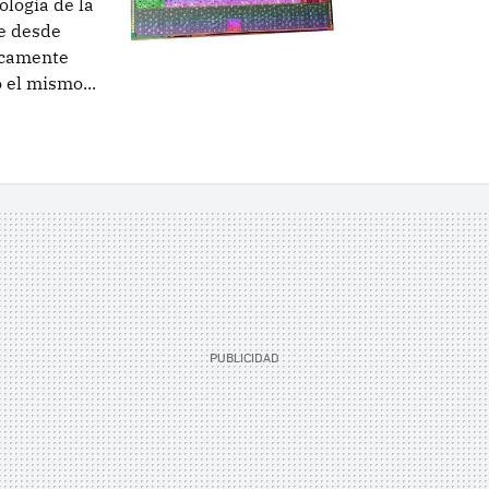
ología de la
e desde
icamente
el mismo...