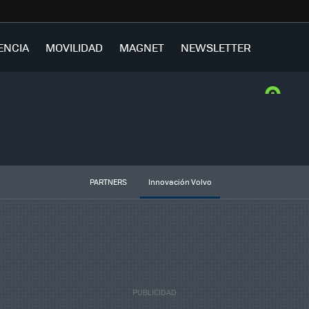
ENCIA
MOVILIDAD
MAGNET
NEWSLETTER
PARTNERS
Innovación Volvo