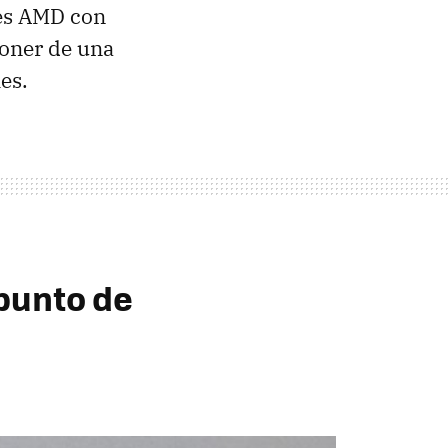
es
AMD
con
poner de una
es.
 punto de