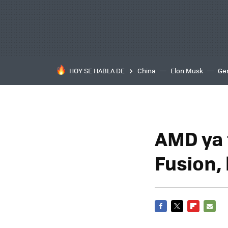
HOY SE HABLA DE
China
Elon Musk
Ge
AMD ya 
Fusion,
FACEBOOK
TWITTER
FLIPBOARD
E-