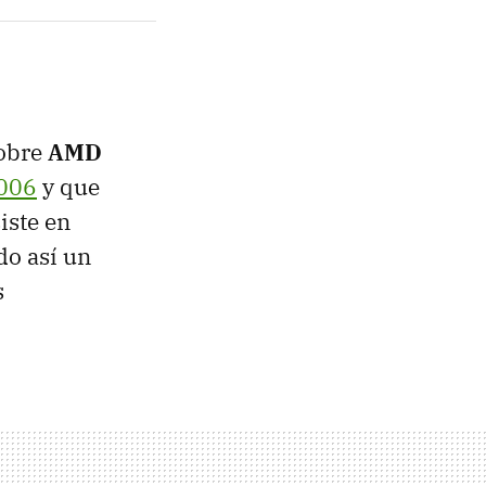
sobre
AMD
006
y que
iste en
do así un
s