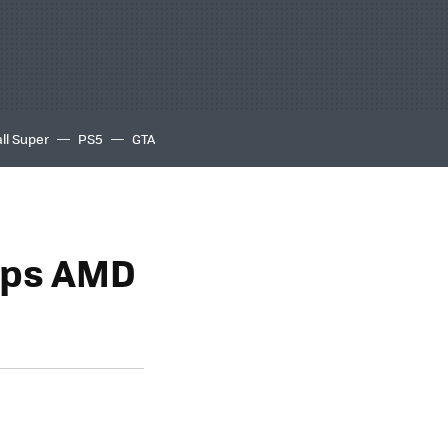
ll Super
PS5
GTA
ips AMD