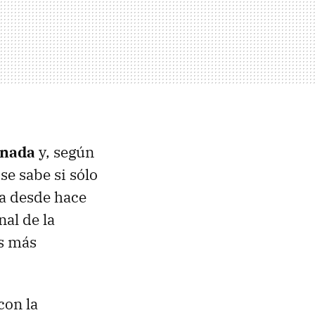
inada
y, según
 se sabe si sólo
Ya desde hace
al de la
es más
con la