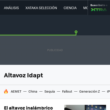
Suscríbete a
ANÁLISIS
XATAKA SELECCIÓN
CIENCIA
MOVILIDAD
Altavoz Idapt
HOY SE HABLA DE
AEMET
China
Sequía
Fallout
Generación Z
i
El altavoz inalámbrico