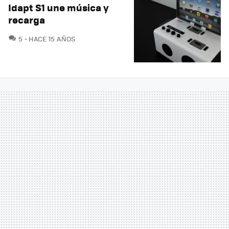
Idapt S1 une música y
recarga
COMENTARIOS
5
HACE 15 AÑOS