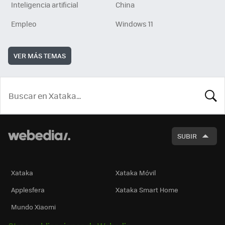
Inteligencia artificial
China
Empleo
Windows 11
VER MÁS TEMAS
BUSCA
SUBIR
Xataka
Xataka Móvil
Applesfera
Xataka Smart Home
Mundo Xiaomi