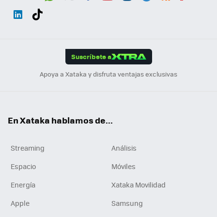
Wh
Twit
Fac
You
Inst
Tele
RSS
Flip
ats
ter
ebo
tub
agr
gra
boa
Link
Tikt
App
ok
e
am
m
rd
edI
ok
Suscríbete a
n
Apoya a Xataka y disfruta ventajas exclusivas
En Xataka hablamos de...
Streaming
Análisis
Espacio
Móviles
Energía
Xataka Movilidad
Apple
Samsung