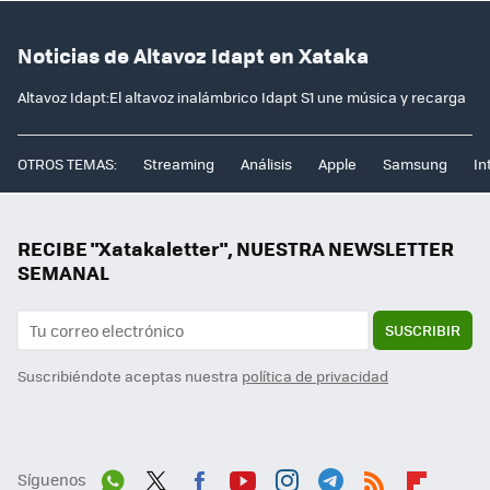
Noticias de Altavoz Idapt en Xataka
Altavoz Idapt:El altavoz inalámbrico Idapt S1 une música y recarga
OTROS TEMAS:
Streaming
Análisis
Apple
Samsung
In
RECIBE "Xatakaletter", NUESTRA NEWSLETTER
SEMANAL
SUSCRIBIR
Suscribiéndote aceptas nuestra
política de privacidad
Síguenos