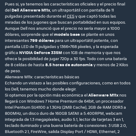
Pues si, ya tenemos las características oficiales y el precio final
del
Dell Alienware M11x
, un ultraportátil con pantalla de 11
pulgadas presentado durante el
CES
y que captó todas las
miradas de los jugones que buscan portabilidad en sus equipos.
Aunque Dell nos anunció que el precio no sería mayor a 1000
dólares, sorprende que el
modelo base
se plante en unos
interesantes
799 dólares
para un ultraportátil potente, con
pantalla LED de 11 pulgadas y 1366×768 píxeles, y la esperada
gráfica
NVIDIA GeForce 335M
con 1GB de memoria y que nos
ofrece la posibilidad de jugar 720p a 30 fps. Todo con una batería
de 8 celdas de hasta
8.5 horas de autonomía
y menos de 2 Kilos
de peso.
Alienware M11x: características básicas
Echando un vistazo a las posibles configuraciones, como en todos
los Dell, tenemos mucho donde elegir.
Si optamos por la opción más económica el
Alienware M11x
nos
llegará con Windows 7 Home Premium de 64bit, un procesador
Intel Pentium SU4100 a 1.3GHz (2MB Cache), 2GB de RAM DDR3 a
800MHz, un disco duro de 160GB SATAII a 5.400RPM, webcam
integrada de 1.3 megapíxeles, audio 5.1, lector de tarjetas 3 en 1,
teclado iluminado y una buena batería de conexiones: 3 USB 2.0,
Bluetooth 2.1, FireWire, salida Display Port / HDMI, Ethernet, 2