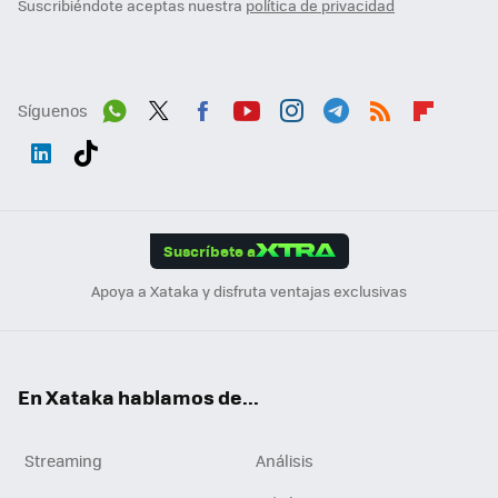
Suscribiéndote aceptas nuestra
política de privacidad
Síguenos
Wh
Twit
Fac
You
Inst
Tele
RSS
Flip
ats
ter
ebo
tub
agr
gra
boa
Link
Tikt
App
ok
e
am
m
rd
edI
ok
Suscríbete a
n
Apoya a Xataka y disfruta ventajas exclusivas
En Xataka hablamos de...
Streaming
Análisis