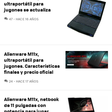
ultraportátil para
jugones se actualiza
COMENTARIOS
47
HACE 16 AÑOS
Alienware M11x,
ultraportátil para
jugones. Características
finales y precio oficial
COMENTARIOS
24
HACE 17 AÑOS
Alienware M11x, netbook
de 11 pulgadas con
potencia para jugar