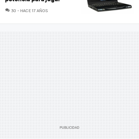
COMENTARIOS
30
HACE 17 AÑOS