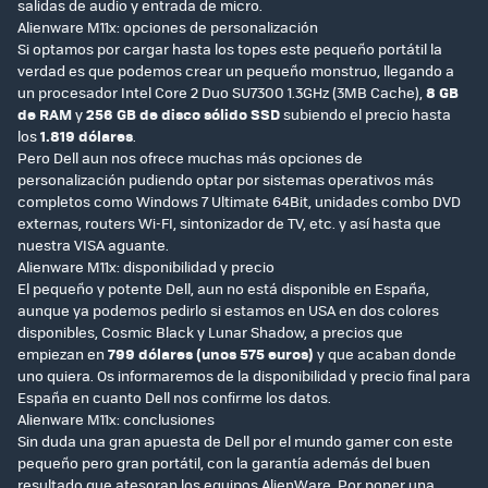
salidas de audio y entrada de micro.
Alienware M11x: opciones de personalización
Si optamos por cargar hasta los topes este pequeño portátil la
verdad es que podemos crear un pequeño monstruo, llegando a
un procesador Intel Core 2 Duo SU7300 1.3GHz (3MB Cache),
8 GB
de RAM
y
256 GB de disco sólido SSD
subiendo el precio hasta
los
1.819 dólares
.
Pero Dell aun nos ofrece muchas más opciones de
personalización pudiendo optar por sistemas operativos más
completos como Windows 7 Ultimate 64Bit, unidades combo DVD
externas, routers Wi-FI, sintonizador de TV, etc. y así hasta que
nuestra VISA aguante.
Alienware M11x: disponibilidad y precio
El pequeño y potente Dell, aun no está disponible en España,
aunque ya podemos pedirlo si estamos en USA en dos colores
disponibles, Cosmic Black y Lunar Shadow, a precios que
empiezan en
799 dólares (unos 575 euros)
y que acaban donde
uno quiera. Os informaremos de la disponibilidad y precio final para
España en cuanto Dell nos confirme los datos.
Alienware M11x: conclusiones
Sin duda una gran apuesta de Dell por el mundo gamer con este
pequeño pero gran portátil, con la garantía además del buen
resultado que atesoran los equipos AlienWare. Por poner una