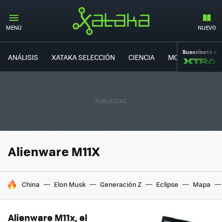
MENÚ
NUEVO
Suscríbete a
ANÁLISIS
XATAKA SELECCIÓN
CIENCIA
MOVILIDAD
Alienware M11X
HOY SE HABLA DE
China
Elon Musk
Generación Z
Eclipse
Mapa
Alienware M11x, el