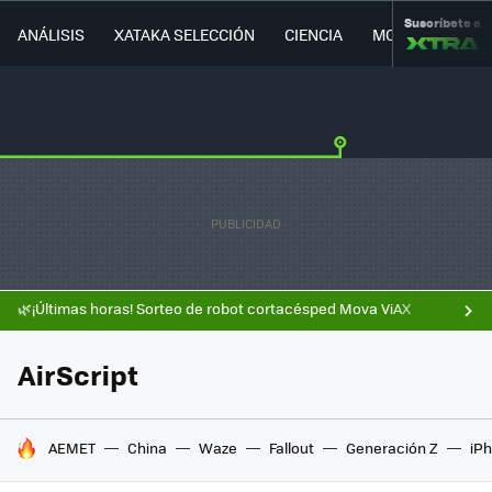
Suscríbete a
ANÁLISIS
XATAKA SELECCIÓN
CIENCIA
MOVILIDAD
🌿¡Últimas horas! Sorteo de robot cortacésped Mova ViAX
AirScript
HOY SE HABLA DE
AEMET
China
Waze
Fallout
Generación Z
iPh