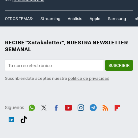
OTROS TEMAS:
Streaming
Análisis
Apple
Samsung
In
RECIBE "Xatakaletter", NUESTRA NEWSLETTER
SEMANAL
SUSCRIBIR
Suscribiéndote aceptas nuestra
política de privacidad
Síguenos
Wh
Twit
Fac
You
Inst
Tele
RSS
Flip
ats
ter
ebo
tub
agr
gra
boa
Link
Tikt
App
ok
e
am
m
rd
edI
ok