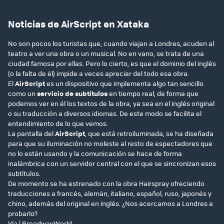
Noticias de AirScript en Xataka
No son pocos los turistas que, cuando viajan a Londres, acuden al
teatro a ver una obra o un musical. No en vano, se trata de una
ciudad famosa por ellas. Pero lo cierto, es que el dominio del inglés
(o la falta de él) impide a veces apreciar del todo esa obra.
El
AirScript
es un dispositivo que implementa algo tan sencillo
como un
servicio de subtítulos
en tiempo real, de forma que
podemos ver en él los textos de la obra, ya sea en el inglés original
o su traducción a diversos idiomas. De este modo se facilita el
entendimiento de lo que vemos.
La pantalla del
AirScript
, que está retroiluminada, se ha diseñada
para que su iluminación no moleste al resto de espectadores que
no lo están usando y la comunicación se hace de forma
inalámbrica con un servidor central con el que se sincronizan esos
subtítulos.
De momento se ha estrenado con la obra Hairspray ofreciendo
traducciones a francés, alemán, italiano, español, ruso, japonés y
chino, además del original en inglés. ¿Nos acercamos a Londres a
probarlo?
Vía |
BroadwayWorld
.