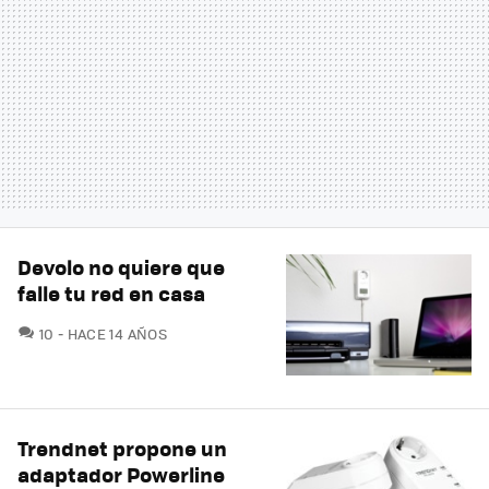
Devolo no quiere que
falle tu red en casa
COMENTARIOS
10
HACE 14 AÑOS
Trendnet propone un
adaptador Powerline