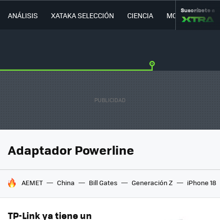
Suscríbete a
ANÁLISIS
XATAKA SELECCIÓN
CIENCIA
MOVILIDAD
Adaptador Powerline
HOY SE HABLA DE
AEMET
China
Bill Gates
Generación Z
iPhone 18
TP-Link ya tiene un