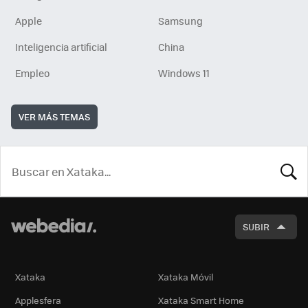
Apple
Samsung
Inteligencia artificial
China
Empleo
Windows 11
VER MÁS TEMAS
BUSCA
SUBIR
Xataka
Xataka Móvil
Applesfera
Xataka Smart Home