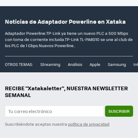
Noticias de Adaptador Powerline en Xataka
Adaptador Powerline:TP-Link ya tiene un nuevo PLC a 500 Mbps
con toma de corriente incluida.TP-Link TL-PA8010 se une al club de
los PLC de 1 Gbps.Nuevos Powerline..
OTROS TEMAS:
Streaming
Análisis
Apple
Samsung
In
RECIBE "Xatakaletter", NUESTRA NEWSLETTER
SEMANAL
SUSCRIBIR
Suscribiéndote aceptas nuestra
política de privacidad