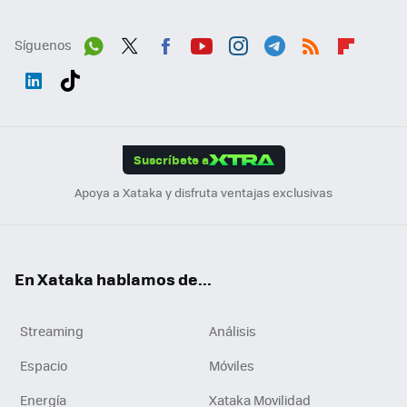
Síguenos
Wh
Twit
Fac
You
Inst
Tele
RSS
Flip
ats
ter
ebo
tub
agr
gra
boa
Link
Tikt
App
ok
e
am
m
rd
edI
ok
Suscríbete a
n
Apoya a Xataka y disfruta ventajas exclusivas
En Xataka hablamos de...
Streaming
Análisis
Espacio
Móviles
Energía
Xataka Movilidad