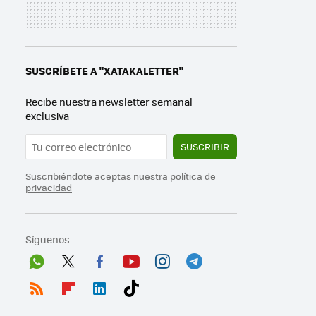
SUSCRÍBETE A "XATAKALETTER"
Recibe nuestra newsletter semanal
exclusiva
SUSCRIBIR
Suscribiéndote aceptas nuestra
política de
privacidad
Síguenos
Wh
Twit
Fac
You
Inst
Tele
ats
ter
ebo
tub
agr
gra
RSS
Flip
Link
Tikt