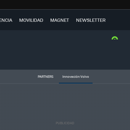
ENCIA
MOVILIDAD
MAGNET
NEWSLETTER
PARTNERS
Innovación Volvo