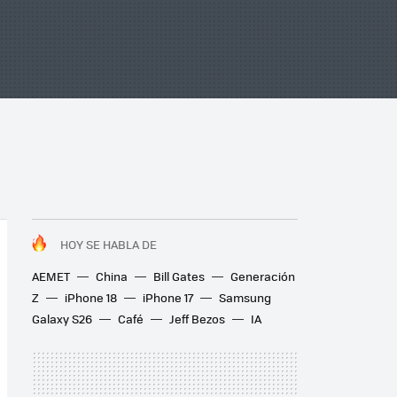
HOY SE HABLA DE
AEMET
China
Bill Gates
Generación
Z
iPhone 18
iPhone 17
Samsung
Galaxy S26
Café
Jeff Bezos
IA