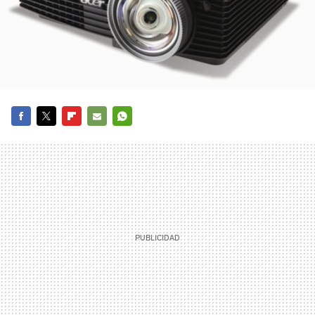
FACEBOOK
TWITTER
FLIPBOARD
E-
WHATSAPP
MAIL