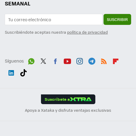
SEMANAL
SUSCRIBIR
Suscribiéndote aceptas nuestra
política de privacidad
Síguenos
Wh
Twit
Fac
You
Inst
Tele
RSS
Flip
ats
ter
ebo
tub
agr
gra
boa
Link
Tikt
App
ok
e
am
m
rd
edI
ok
Suscríbete a
n
Apoya a Xataka y disfruta ventajas exclusivas