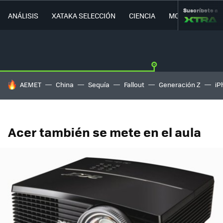
Suscríbete a
ANÁLISIS
XATAKA SELECCIÓN
CIENCIA
MOVILIDAD
HOY SE HABLA DE
AEMET
China
Sequía
Fallout
Generación Z
iP
Acer también se mete en el aula