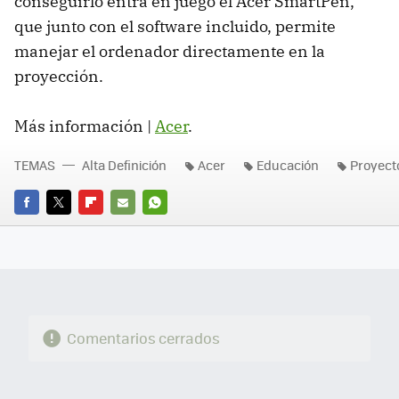
conseguirlo entra en juego el Acer SmartPen,
que junto con el software incluido, permite
manejar el ordenador directamente en la
proyección.
Más información |
Acer
.
TEMAS
Alta Definición
Acer
Educación
Proyect
FACEBOOK
TWITTER
FLIPBOARD
E-
WHATSAPP
MAIL
Comentarios cerrados