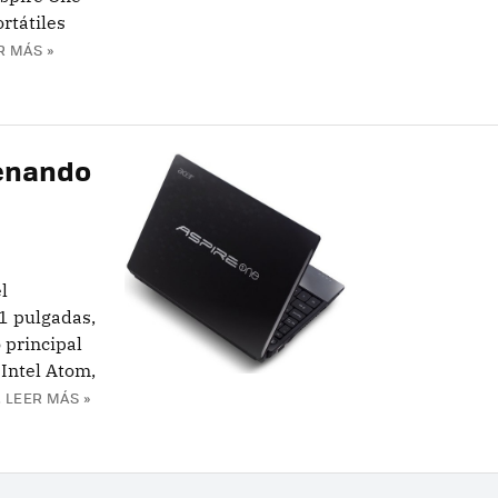
rtátiles
R MÁS »
renando
l
1 pulgadas,
 principal
 Intel Atom,
.
LEER MÁS »