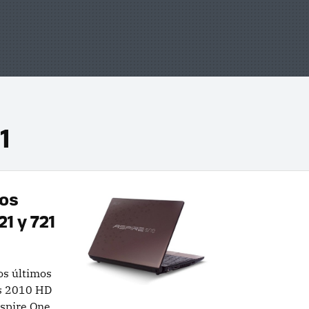
1
los
1 y 721
os últimos
es 2010 HD
Aspire One