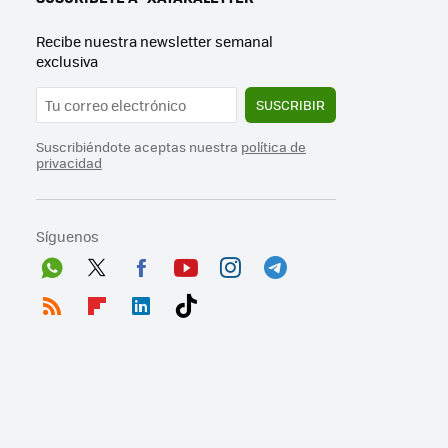
Recibe nuestra newsletter semanal
exclusiva
SUSCRIBIR
Suscribiéndote aceptas nuestra
política de
privacidad
Síguenos
Wh
Twit
Fac
You
Inst
Tele
ats
ter
ebo
tub
agr
gra
RSS
Flip
Link
Tikt
App
ok
e
am
m
boa
edI
ok
rd
n