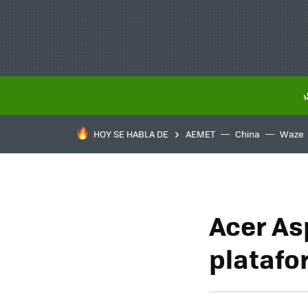
HOY SE HABLA DE
AEMET
China
Waze
Acer As
platafo