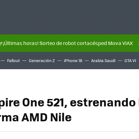
🌿¡Últimas horas! Sorteo de robot cortacésped Mova ViAX
Fallout
Generación Z
iPhone 18
Arabia Saudí
GTA VI
pire One 521, estrenando 
rma AMD Nile