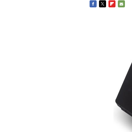
FACEBOOK
TWITTER
FLIPBOARD
E-
MAIL