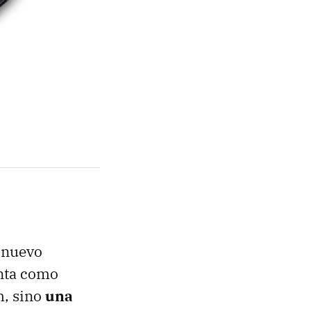
 nuevo
nta como
m, sino
una