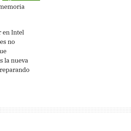
a memoria
 en Intel
es no
que
s la nueva
preparando