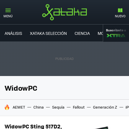
MENÚ
NUEVO
Suscríbete a
ANÁLISIS
XATAKA SELECCIÓN
CIENCIA
MOVILIDAD
WidowPC
HOY SE HABLA DE
AEMET
China
Sequía
Fallout
Generación Z
i
WidowPC Sting 517D2,