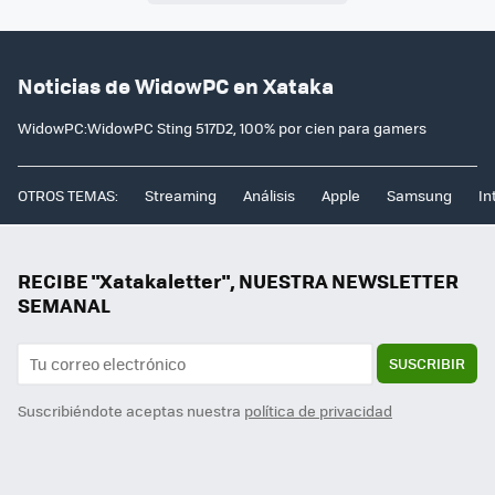
Noticias de WidowPC en Xataka
WidowPC:WidowPC Sting 517D2, 100% por cien para gamers
OTROS TEMAS:
Streaming
Análisis
Apple
Samsung
In
RECIBE "Xatakaletter", NUESTRA NEWSLETTER
SEMANAL
SUSCRIBIR
Suscribiéndote aceptas nuestra
política de privacidad