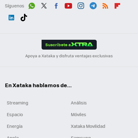
Síguenos
Wh
Twit
Fac
You
Inst
Tele
RSS
Flip
ats
ter
ebo
tub
agr
gra
boa
Link
Tikt
App
ok
e
am
m
rd
edI
ok
Suscríbete a
n
Apoya a Xataka y disfruta ventajas exclusivas
En Xataka hablamos de...
Streaming
Análisis
Espacio
Móviles
Energía
Xataka Movilidad
Apple
Samsung