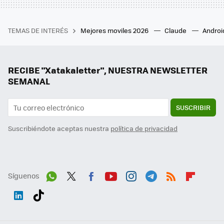
TEMAS DE INTERÉS
Mejores moviles 2026
Claude
Androi
RECIBE "Xatakaletter", NUESTRA NEWSLETTER
SEMANAL
SUSCRIBIR
Suscribiéndote aceptas nuestra
política de privacidad
Síguenos
Wh
Twit
Fac
You
Inst
Tele
RSS
Flip
ats
ter
ebo
tub
agr
gra
boa
Link
Tikt
App
ok
e
am
m
rd