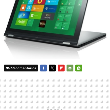
30 comentarios
FACEBOOK
TWITTER
FLIPBOARD
E-
WHATSAPP
MAIL