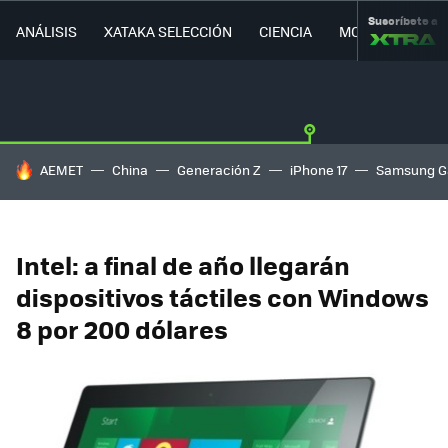
Suscríbete a
ANÁLISIS
XATAKA SELECCIÓN
CIENCIA
MOVILIDAD
HOY SE HABLA DE
AEMET
China
Generación Z
iPhone 17
Samsung G
Intel: a final de año llegarán
dispositivos táctiles con Windows
8 por 200 dólares