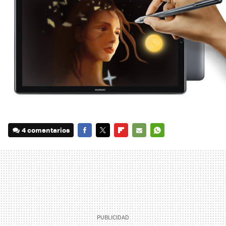
4 comentarios
FACEBOOK
TWITTER
FLIPBOARD
E-
WHATSAPP
MAIL