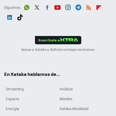
Síguenos
Wh
Twit
Fac
You
Inst
Tele
RSS
Flip
ats
ter
ebo
tub
agr
gra
boa
Link
Tikt
App
ok
e
am
m
rd
edI
ok
Suscríbete a
n
Apoya a Xataka y disfruta ventajas exclusivas
En Xataka hablamos de...
Streaming
Análisis
Espacio
Móviles
Energía
Xataka Movilidad