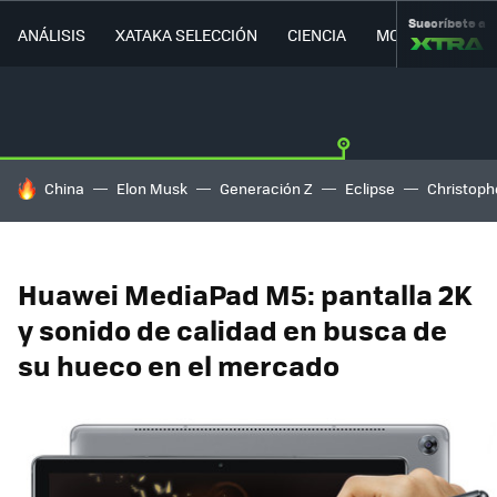
Suscríbete a
ANÁLISIS
XATAKA SELECCIÓN
CIENCIA
MOVILIDAD
HOY SE HABLA DE
China
Elon Musk
Generación Z
Eclipse
Christoph
Huawei MediaPad M5: pantalla 2K
y sonido de calidad en busca de
su hueco en el mercado