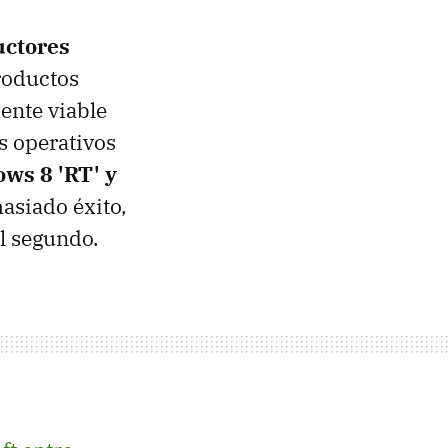
uctores
roductos
ente viable
s operativos
ws 8 'RT' y
masiado éxito,
el segundo.