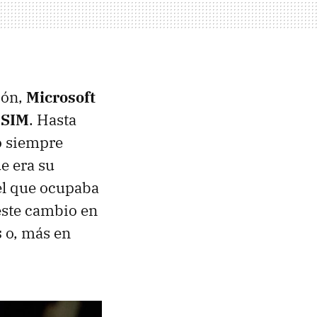
ión,
Microsoft
 SIM
. Hasta
lo siempre
e era su
el que ocupaba
este cambio en
s
o, más en