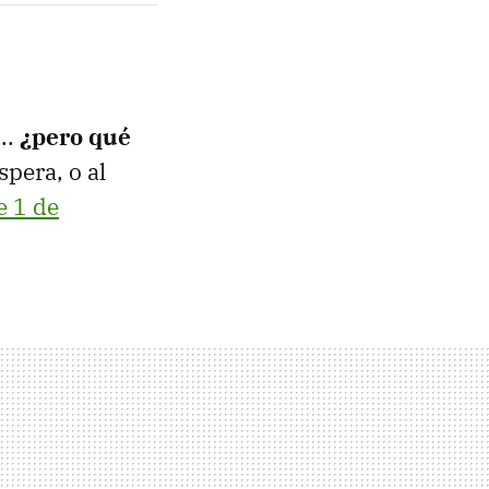
..
¿pero qué
spera, o al
e 1 de