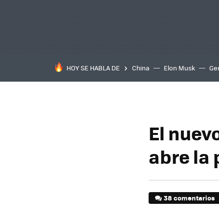
HOY SE HABLA DE
China
Elon Musk
Ge
El nuev
abre la
38 comentarios