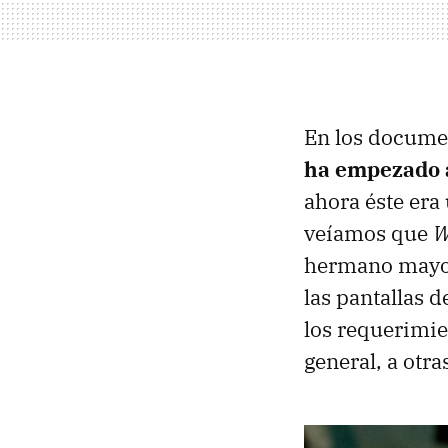
En los documen
ha empezado a
ahora éste era 
veíamos que
W
hermano may
las pantallas 
los requerimi
general, a otra