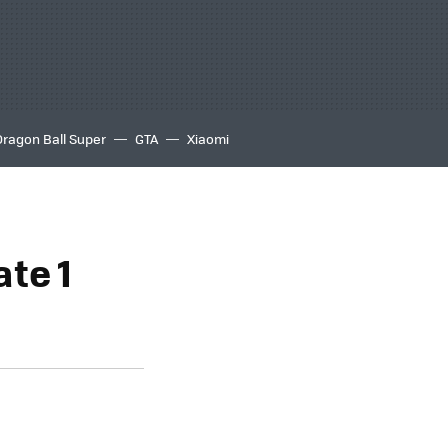
Dragon Ball Super
GTA
Xiaomi
te 1