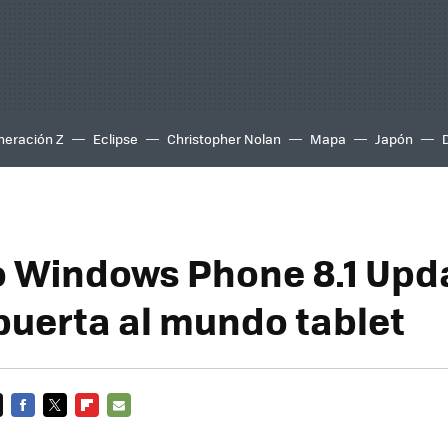
neración Z
Eclipse
Christopher Nolan
Mapa
Japón
o Windows Phone 8.1 Upda
 puerta al mundo tablet
FACEBOOK
TWITTER
FLIPBOARD
E-