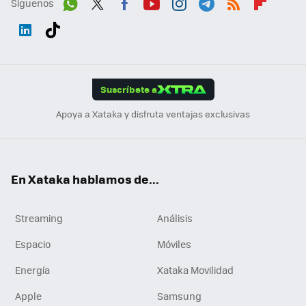
Síguenos
Wh
Twit
Fac
You
Inst
Tele
RSS
Flip
ats
ter
ebo
tub
agr
gra
boa
Link
Tikt
App
ok
e
am
m
rd
edI
ok
Suscríbete a
n
Apoya a Xataka y disfruta ventajas exclusivas
En Xataka hablamos de...
Streaming
Análisis
Espacio
Móviles
Energía
Xataka Movilidad
Apple
Samsung