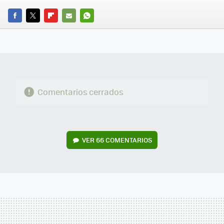
FACEBOOK
TWITTER
FLIPBOARD
E-
WHATSAPP
MAIL
Comentarios cerrados
VER
66 COMENTARIOS