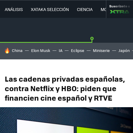
Suscríbete a
ANÁLISIS
XATAKA SELECCIÓN
CIENCIA
MOVILIDAD
HOY SE HABLA DE
China
Elon Musk
IA
Eclipse
Miniserie
Japón
Las cadenas privadas españolas,
contra Netflix y HBO: piden que
financien cine español y RTVE