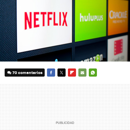
70 comentarios
FACEBOOK
TWITTER
FLIPBOARD
E-
WHATSAPP
MAIL