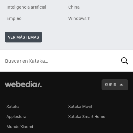
Inteligencia artificial
China
Empleo
Windows 11
VER MÁS TEMAS
BUSCA
SUBIR
Xataka
Xataka Móvil
Applesfera
Xataka Smart Home
Mundo Xiaomi