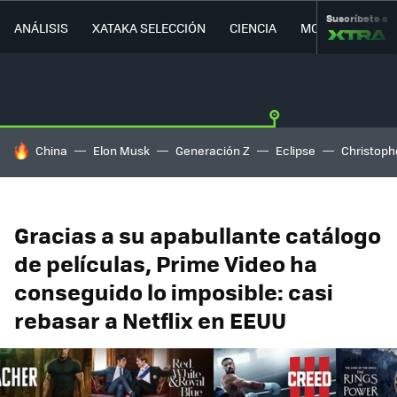
Suscríbete a
ANÁLISIS
XATAKA SELECCIÓN
CIENCIA
MOVILIDAD
HOY SE HABLA DE
China
Elon Musk
Generación Z
Eclipse
Christoph
Gracias a su apabullante catálogo
de películas, Prime Video ha
conseguido lo imposible: casi
rebasar a Netflix en EEUU