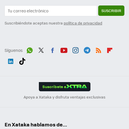
SUSCRIBIR
Suscribiéndote aceptas nuestra
política de privacidad
Síguenos
Wh
Twit
Fac
You
Inst
Tele
RSS
Flip
ats
ter
ebo
tub
agr
gra
boa
Link
Tikt
App
ok
e
am
m
rd
edI
ok
Suscríbete a
n
Apoya a Xataka y disfruta ventajas exclusivas
En Xataka hablamos de...