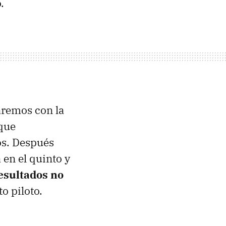
.
aremos con la
 que
os. Después
 en el quinto y
resultados no
o piloto.