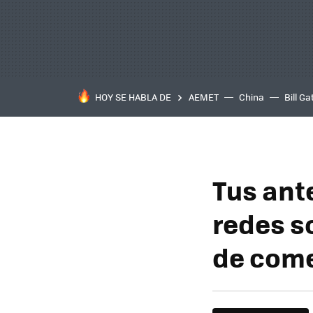
HOY SE HABLA DE
AEMET
China
Bill Ga
Tus ant
redes s
de come