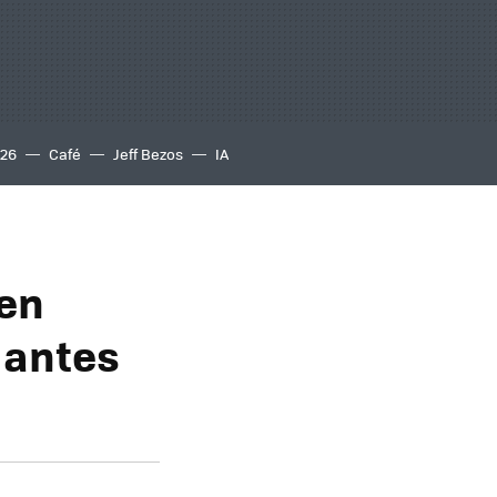
S26
Café
Jeff Bezos
IA
 en
 antes