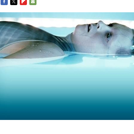
FACEBOOK
TWITTER
FLIPBOARD
E-
MAIL