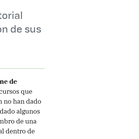
orial
ón de sus
ene de
ecursos que
en no han dado
 dado algunos
embro de una
al dentro de