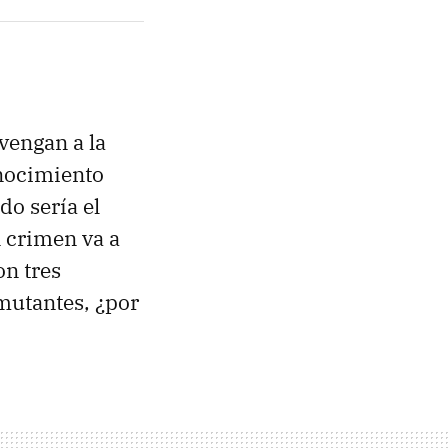
 vengan a la
onocimiento
ndo sería el
n crimen va a
on tres
 mutantes, ¿por