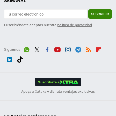
SEMANAL
SUSCRIBIR
Suscribiéndote aceptas nuestra
política de privacidad
Síguenos
Wh
Twit
Fac
You
Inst
Tele
RSS
Flip
ats
ter
ebo
tub
agr
gra
boa
Link
Tikt
App
ok
e
am
m
rd
edI
ok
Suscríbete a
n
Apoya a Xataka y disfruta ventajas exclusivas