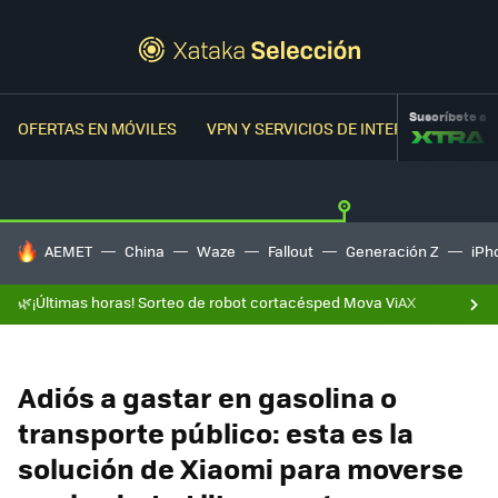
Suscríbete a
OFERTAS EN MÓVILES
VPN Y SERVICIOS DE INTERNET
OFER
HOY SE HABLA DE
AEMET
China
Waze
Fallout
Generación Z
iPh
🌿¡Últimas horas! Sorteo de robot cortacésped Mova ViAX
Adiós a gastar en gasolina o
transporte público: esta es la
solución de Xiaomi para moverse