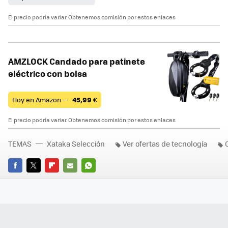
El precio podría variar. Obtenemos comisión por estos enlaces
AMZLOCK Candado para patinete
eléctrico con bolsa
Hoy en Amazon —
45,99
€
El precio podría variar. Obtenemos comisión por estos enlaces
TEMAS
Xataka Selección
Ver ofertas de tecnología
FACEBOOK
TWITTER
FLIPBOARD
E-
WHATSAPP
MAIL