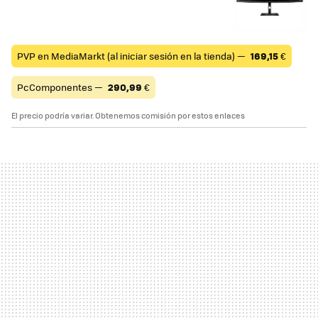
PVP en MediaMarkt (al iniciar sesión en la tienda) —
169,15
€
PcComponentes —
290,99
€
El precio podría variar. Obtenemos comisión por estos enlaces