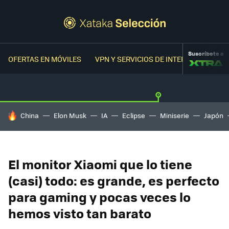
Suscríbete a
OFERTAS EN MÓVILES
VPN Y SERVICIOS DE INTERNET
OFER
HOY SE HABLA DE
China
Elon Musk
IA
Eclipse
Miniserie
Japón
El monitor Xiaomi que lo tiene
(casi) todo: es grande, es perfecto
para gaming y pocas veces lo
hemos visto tan barato