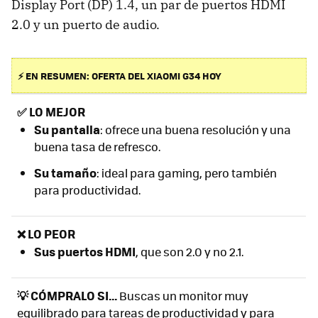
Display Port (DP) 1.4, un par de puertos HDMI
2.0 y un puerto de audio.
⚡ EN RESUMEN: OFERTA DEL XIAOMI G34 HOY
✅
LO MEJOR
Su pantalla
: ofrece una buena resolución y una
buena tasa de refresco.
Su tamaño
: ideal para gaming, pero también
para productividad.
❌ LO PEOR
Sus puertos HDMI
, que son 2.0 y no 2.1.
💡 CÓMPRALO SI...
Buscas un monitor muy
equilibrado para tareas de productividad y para