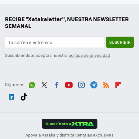
RECIBE "Xatakaletter", NUESTRA NEWSLETTER
SEMANAL
SUSCRIBIR
Suscribiéndote aceptas nuestra
política de privacidad
Síguenos
Wh
Twit
Fac
You
Inst
Tele
RSS
Flip
ats
ter
ebo
tub
agr
gra
boa
Link
Tikt
App
ok
e
am
m
rd
edI
ok
Suscríbete a
n
Apoya a Xataka y disfruta ventajas exclusivas