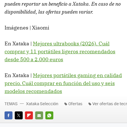
pueden reportar un beneficio a Xataka. En caso de no
disponibilidad, las ofertas pueden variar.
Imágenes | Xiaomi
En Xataka |
Mejores ultrabooks (2026). Cuál
comprar y 11 portátiles ligeros recomendados
desde 500 a 2.000 euros
En Xataka |
Mejores portátiles gaming en calidad
precio. Cuál comprar en función del uso y seis
modelos recomendados
TEMAS
Xataka Selección
Ofertas
Ver ofertas de tec
FACEBOOK
TWITTER
FLIPBOARD
E-
WHATSAPP