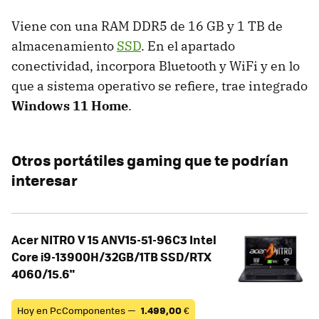
Viene con una RAM DDR5 de 16 GB y 1 TB de
almacenamiento
SSD
. En el apartado
conectividad, incorpora Bluetooth y WiFi y en lo
que a sistema operativo se refiere, trae integrado
Windows 11 Home
.
Otros portátiles gaming que te podrían
interesar
Acer NITRO V 15 ANV15-51-96C3 Intel
Core i9-13900H/32GB/1TB SSD/RTX
4060/15.6"
Hoy en PcComponentes —
1.499,00
€