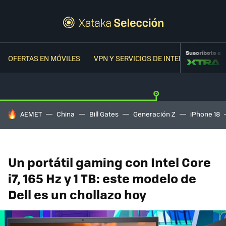
Suscríbete a
OFERTAS EN MÓVILES
VPN Y SERVICIOS DE INTERNET
OFER
HOY SE HABLA DE
AEMET
China
Bill Gates
Generación Z
iPhone 18
Un portátil gaming con Intel Core
i7, 165 Hz y 1 TB: este modelo de
Dell es un chollazo hoy