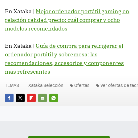
En Xataka |
Mejor ordenador portátil gaming en
relación calidad precio: cuál comprar y ocho
modelos recomendados
En Xataka |
Guía de compra para refrigerar el
ordenador portátil y sobremesa: las
recomendaciones, accesorios y componentes
más refrescantes
TEMAS
Xataka Selección
Ofertas
Ver ofertas de tec
FACEBOOK
TWITTER
FLIPBOARD
E-
WHATSAPP
MAIL