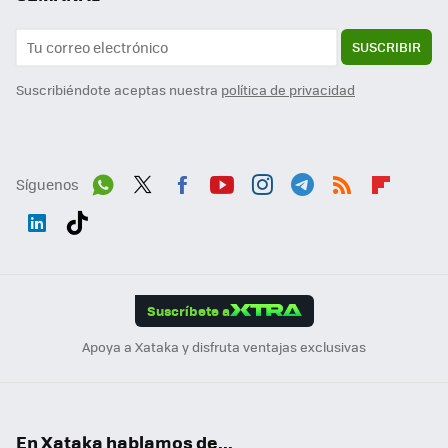
SUSCRIBIR
Suscribiéndote aceptas nuestra
política de privacidad
Síguenos
Wh
Twit
Fac
You
Inst
Tele
RSS
Flip
ats
ter
ebo
tub
agr
gra
boa
Link
Tikt
App
ok
e
am
m
rd
edI
ok
Suscríbete a
n
Apoya a Xataka y disfruta ventajas exclusivas
En Xataka hablamos de...