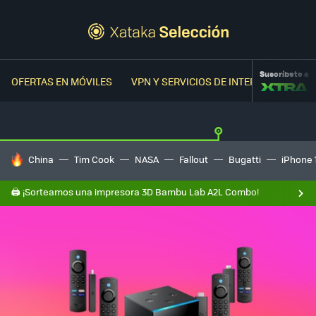
Suscríbete a
OFERTAS EN MÓVILES
VPN Y SERVICIOS DE INTERNET
OFER
HOY SE HABLA DE
China
Tim Cook
NASA
Fallout
Bugatti
iPhone 
🖨️ ¡Sorteamos una impresora 3D Bambu Lab A2L Combo!