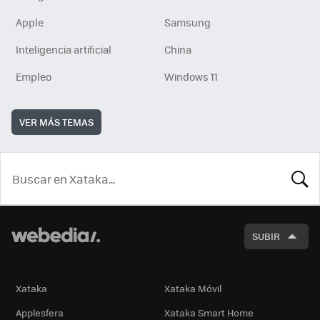
Apple
Samsung
Inteligencia artificial
China
Empleo
Windows 11
VER MÁS TEMAS
BUSCA
SUBIR
Xataka
Xataka Móvil
Applesfera
Xataka Smart Home