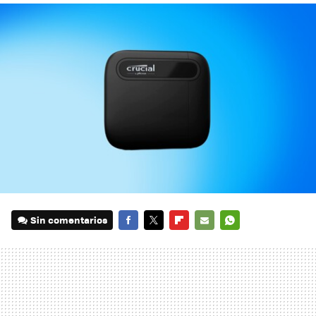
Sin comentarios
FACEBOOK
TWITTER
FLIPBOARD
E-
WHATSAPP
MAIL