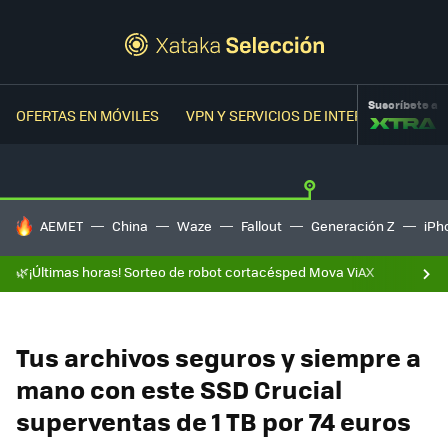
Suscríbete a
OFERTAS EN MÓVILES
VPN Y SERVICIOS DE INTERNET
OFER
HOY SE HABLA DE
AEMET
China
Waze
Fallout
Generación Z
iPh
🌿¡Últimas horas! Sorteo de robot cortacésped Mova ViAX
Tus archivos seguros y siempre a
mano con este SSD Crucial
superventas de 1 TB por 74 euros