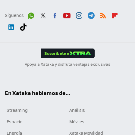
Síguenos
Wh
Twit
Fac
You
Inst
Tele
RSS
Flip
ats
ter
ebo
tub
agr
gra
boa
Link
Tikt
App
ok
e
am
m
rd
edI
ok
Suscríbete a
n
Apoya a Xataka y disfruta ventajas exclusivas
En Xataka hablamos de...
Streaming
Análisis
Espacio
Móviles
Energía
Xataka Movilidad