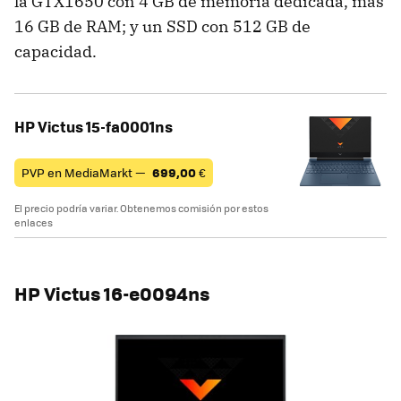
la GTX1650 con 4 GB de memoria dedicada, más
16 GB de RAM; y un SSD con 512 GB de
capacidad.
HP Victus 15-fa0001ns
PVP en MediaMarkt —
699,00
€
El precio podría variar. Obtenemos comisión por estos
enlaces
HP Victus 16-e0094ns