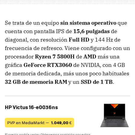
Se trata de un equipo
sin sistema operativo
que
cuenta con pantalla IPS de
15,6 pulgadas
de
diagonal, con resolución
Full HD
y 144 Hz de
frecuencia de refresco. Viene configurado con un
procesador
Ryzen 7 5800H
de
AMD
más una
gráfica
GeForce RTX3060
de NVIDIA, con 4 GB
de memoria dedicada, más unos poco habituales
32 GB de memoria RAM
y un
SSD de 1 TB
.
HP Victus 16-e0036ns
PVP en MediaMarkt —
1.049,00
€
El precio podría variar. Obtenemos comisión por estos