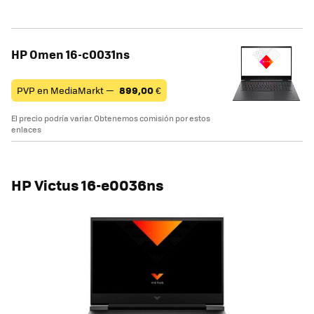
HP Omen 16-c0031ns
PVP en MediaMarkt —
899,00
€
El precio podría variar. Obtenemos comisión por estos
enlaces
HP Victus 16-e0036ns