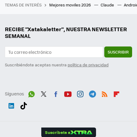
TEMAS DE INTERÉS
Mejores moviles 2026
Claude
Androi
RECIBE "Xatakaletter", NUESTRA NEWSLETTER
SEMANAL
SUSCRIBIR
Suscribiéndote aceptas nuestra
política de privacidad
Síguenos
Wh
Twit
Fac
You
Inst
Tele
RSS
Flip
ats
ter
ebo
tub
agr
gra
boa
Link
Tikt
App
ok
e
am
m
rd
edI
ok
Suscríbete a
n