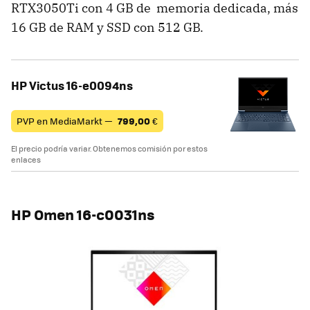
RTX3050Ti con 4 GB de memoria dedicada, más
16 GB de RAM y SSD con 512 GB.
HP Victus 16-e0094ns
PVP en MediaMarkt —
799,00
€
El precio podría variar. Obtenemos comisión por estos
enlaces
HP Omen 16-c0031ns