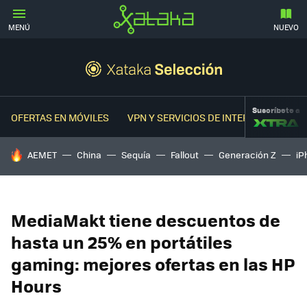
MENÚ
NUEVO
Suscríbete a
OFERTAS EN MÓVILES
VPN Y SERVICIOS DE INTERNET
OFER
HOY SE HABLA DE
AEMET
China
Sequía
Fallout
Generación Z
iP
MediaMakt tiene descuentos de
hasta un 25% en portátiles
gaming: mejores ofertas en las HP
Hours