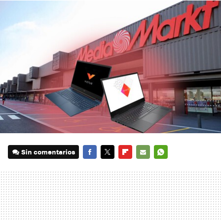
Sin comentarios
FACEBOOK
TWITTER
FLIPBOARD
E-
WHATSAPP
MAIL