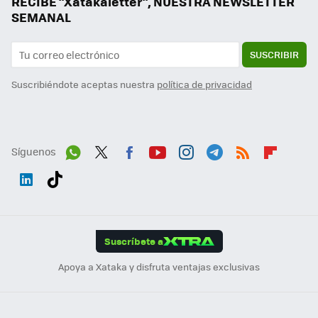
RECIBE "Xatakaletter", NUESTRA NEWSLETTER
SEMANAL
SUSCRIBIR
Suscribiéndote aceptas nuestra
política de privacidad
Síguenos
Wh
Twit
Fac
You
Inst
Tele
RSS
Flip
ats
ter
ebo
tub
agr
gra
boa
Link
Tikt
App
ok
e
am
m
rd
edI
ok
Suscríbete a
n
Apoya a Xataka y disfruta ventajas exclusivas