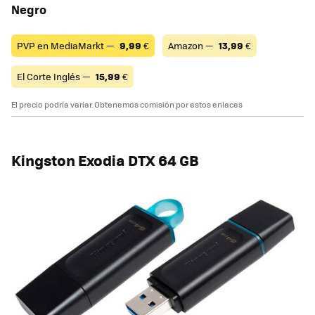
Negro
PVP en MediaMarkt —
9,99
€
Amazon —
13,99
€
El Corte Inglés —
15,99
€
El precio podría variar. Obtenemos comisión por estos enlaces
Kingston Exodia DTX 64 GB