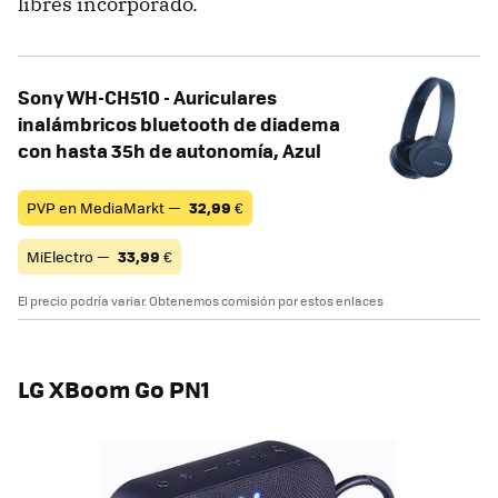
libres incorporado.
Sony WH-CH510 - Auriculares
inalámbricos bluetooth de diadema
con hasta 35h de autonomía, Azul
PVP en MediaMarkt —
32,99
€
MiElectro —
33,99
€
El precio podría variar. Obtenemos comisión por estos enlaces
LG XBoom Go PN1