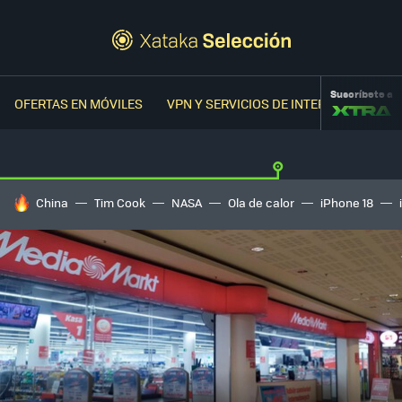
Suscríbete a
OFERTAS EN MÓVILES
VPN Y SERVICIOS DE INTERNET
OFER
HOY SE HABLA DE
China
Tim Cook
NASA
Ola de calor
iPhone 18