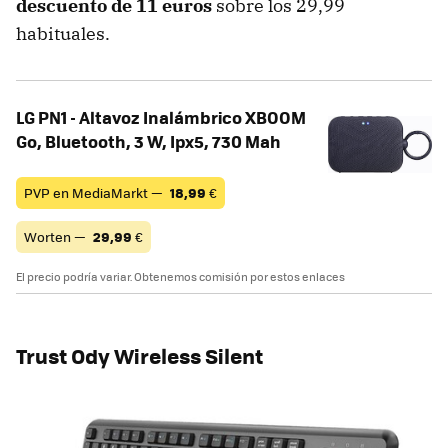
descuento de 11 euros
sobre los 29,99
habituales.
LG PN1 - Altavoz Inalámbrico XBOOM
Go, Bluetooth, 3 W, Ipx5, 730 Mah
PVP en MediaMarkt —
18,99
€
Worten —
29,99
€
El precio podría variar. Obtenemos comisión por estos enlaces
Trust Ody Wireless Silent