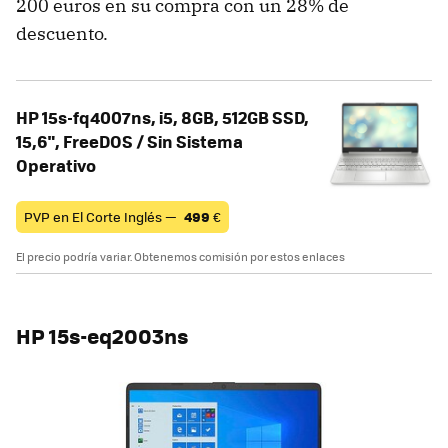
200 euros en su compra con un 28% de
descuento.
HP 15s-fq4007ns, i5, 8GB, 512GB SSD,
15,6", FreeDOS / Sin Sistema
Operativo
PVP en El Corte Inglés —
499
€
El precio podría variar. Obtenemos comisión por estos enlaces
HP 15s-eq2003ns