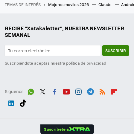
TEMAS DE INTERÉS
Mejores moviles 2026
Claude
Androi
RECIBE "Xatakaletter", NUESTRA NEWSLETTER
SEMANAL
SUSCRIBIR
Suscribiéndote aceptas nuestra
política de privacidad
Síguenos
Wh
Twit
Fac
You
Inst
Tele
RSS
Flip
ats
ter
ebo
tub
agr
gra
boa
Link
Tikt
App
ok
e
am
m
rd
edI
ok
Suscríbete a
n