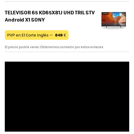
TELEVISOR 65 KD65X81J UHD TRIL STV
Android X1 SONY
PVP en El Corte Inglés —
849
€
El precio podría variar. Obtenemos comisión por estos enlaces