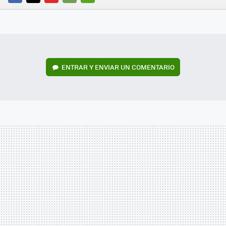
FACEBOOK
TWITTER
FLIPBOARD
E-
WHATSAPP
MAIL
ENTRAR Y ENVIAR UN COMENTARIO