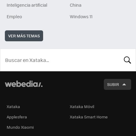
Inteligencia artificial
China
Empleo
Windows 11
VER MÁS TEMAS
BUSCA
SUBIR
Xataka
Xataka Móvil
Applesfera
Xataka Smart Home
Mundo Xiaomi