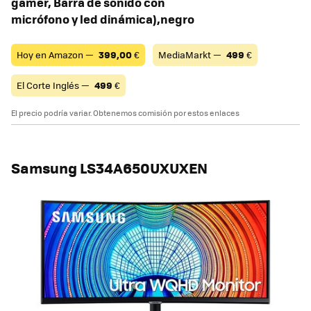
gamer, Barra de sonido con
micrófono y led dinámica),negro
Hoy en Amazon —
399,00
€
MediaMarkt —
499
€
El Corte Inglés —
499
€
El precio podría variar. Obtenemos comisión por estos enlaces
Samsung LS34A650UXUXEN