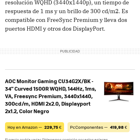
resolución WQHD (3440x1440p), un tiempo de
respuesta de 1 ms y un brillo de 300 cd/m2. Es
compatible con FreeSync Premium y lleva dos
puertos HDMI y otros dos DisplayPort.
AOC Monitor Gaming CU34G2X/BK -
34" Curved 1500R WQHD, 144Hz, 1ms,
VA, Freesync Premium, 3440x1440,
300cd/m, HDMI 2x2.0, Displayport
2x1.2, Color Negro
Hoy en Amazon —
229,75
€
PcComponentes —
419,98
€
El precio podría variar. Obtenemos comisión por estos enlaces