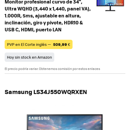
Monitor profesional curvo de 34",
Ultra WQHD (3,440 x 1,440, panel VA),
1.000R, 5ms, ajustable en altura,
inclinación, giro y pivote, HDR10 &
USB C, HDMI, puerto LAN
PVP en El Corte inglés —
509,99
€
Hoy sin stock en Amazon
El precio podría variar. Obtenemos comisión por estos enlaces
Samsung LS34J550WQRXEN