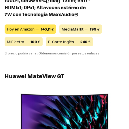
1000:1, sRGB>99%); diag. 73cm; entr.:
HDMIx1; DPx1; Altavoces estéreo de
7W con tecnología MaxxAudio®
Hoy en Amazon —
143,11
€
MediaMarkt —
199
€
MiElectro —
199
€
El Corte Inglés —
249
€
El precio podría variar. Obtenemos comisión por estos enlaces
Huawei MateView GT