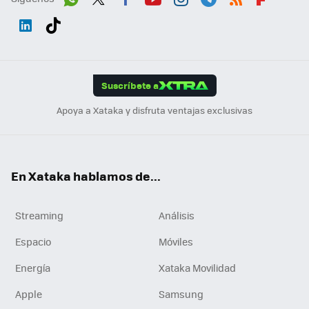
Wh
Twit
Fac
You
Inst
Tele
RSS
Flip
ats
ter
ebo
tub
agr
gra
boa
Link
Tikt
App
ok
e
am
m
rd
edI
ok
Suscríbete a
n
Apoya a Xataka y disfruta ventajas exclusivas
En Xataka hablamos de...
Streaming
Análisis
Espacio
Móviles
Energía
Xataka Movilidad
Apple
Samsung