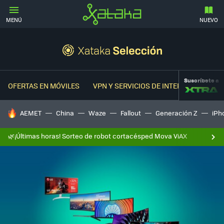
MENÚ
NUEVO
Suscríbete a
OFERTAS EN MÓVILES
VPN Y SERVICIOS DE INTERNET
OFER
HOY SE HABLA DE
AEMET
China
Waze
Fallout
Generación Z
iPh
🌿¡Últimas horas! Sorteo de robot cortacésped Mova ViAX