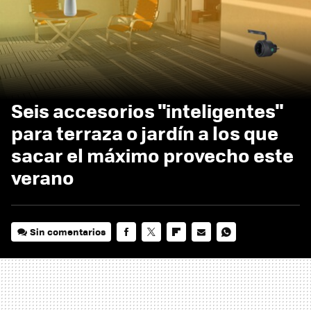
Seis accesorios "inteligentes"
para terraza o jardín a los que
sacar el máximo provecho este
verano
Sin comentarios
FACEBOOK
TWITTER
FLIPBOARD
E-
WHATSAPP
MAIL