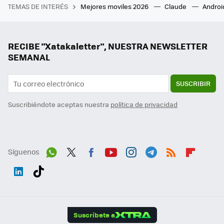
TEMAS DE INTERÉS
Mejores moviles 2026
Claude
Androi
RECIBE "Xatakaletter", NUESTRA NEWSLETTER
SEMANAL
SUSCRIBIR
Suscribiéndote aceptas nuestra
política de privacidad
Síguenos
Wh
Twit
Fac
You
Inst
Tele
RSS
Flip
ats
ter
ebo
tub
agr
gra
boa
Link
Tikt
App
ok
e
am
m
rd
edI
ok
Suscríbete a
n