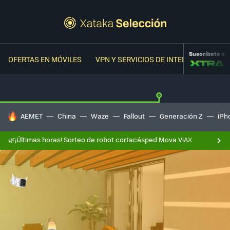
Suscríbete a
OFERTAS EN MÓVILES
VPN Y SERVICIOS DE INTERNET
OFER
HOY SE HABLA DE
AEMET
China
Waze
Fallout
Generación Z
iPh
🌿¡Últimas horas! Sorteo de robot cortacésped Mova ViAX