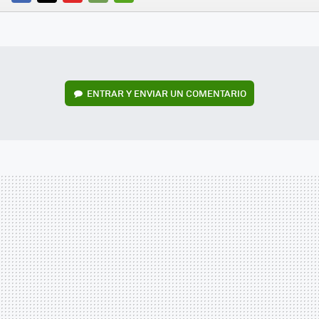
FACEBOOK
TWITTER
FLIPBOARD
E-
WHATSAPP
MAIL
ENTRAR Y ENVIAR UN COMENTARIO