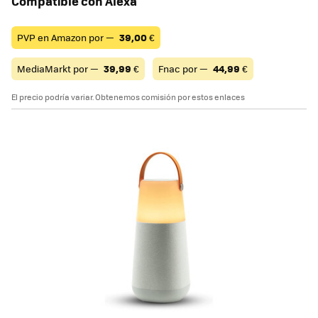
Compatible con Alexa
PVP en Amazon por —
39,00
€
MediaMarkt por —
39,99
€
Fnac por —
44,99
€
El precio podría variar. Obtenemos comisión por estos enlaces