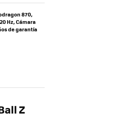
pdragon 870,
120 Hz, Cámara
años de garantía
all Z