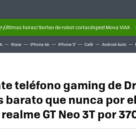
🌿¡Últimas horas! Sorteo de robot cortacésped Mova ViAX
A
Waze
iPhone Air
iPhone 17
Café
Android Auto
nte teléfono gaming de D
s barato que nunca por el
: realme GT Neo 3T por 37