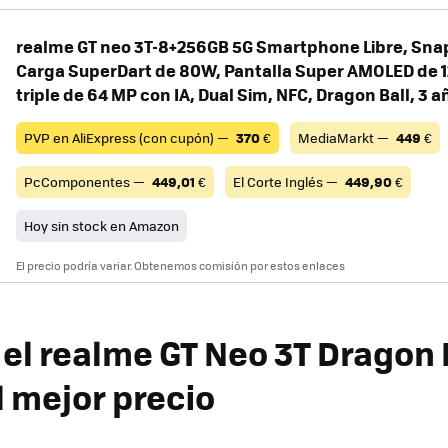
realme GT neo 3T-8+256GB 5G Smartphone Libre, Sna
Carga SuperDart de 80W, Pantalla Super AMOLED de 
triple de 64 MP con IA, Dual Sim, NFC, Dragon Ball, 3 
PVP en AliExpress (con cupón) —
370
€
MediaMarkt —
449
€
PcComponentes —
449,01
€
El Corte Inglés —
449,90
€
Hoy sin stock en Amazon
El precio podría variar. Obtenemos comisión por estos enlaces
el realme GT Neo 3T Dragon B
l mejor precio