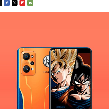
FACEBOOK
TWITTER
FLIPBOARD
E-
MAIL