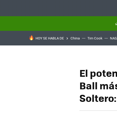
HOY SE HABLA DE
China
Tim Cook
NAS
El pote
Ball má
Soltero