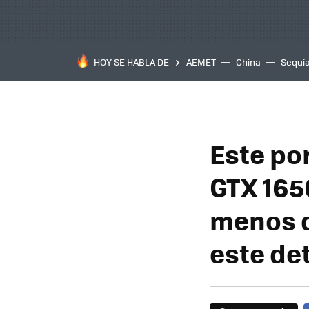
HOY SE HABLA DE
AEMET
China
Sequí
Este por
GTX 1650
menos d
este det