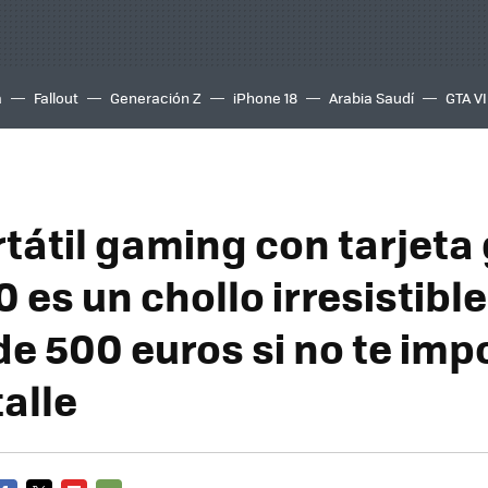
a
Fallout
Generación Z
iPhone 18
Arabia Saudí
GTA VI
tátil gaming con tarjeta 
 es un chollo irresistible
e 500 euros si no te imp
alle