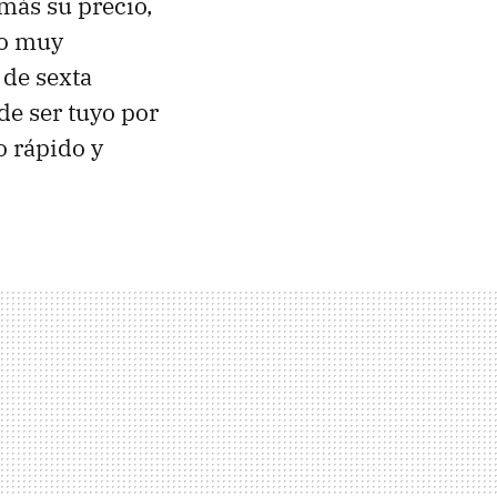
 más su precio,
io muy
de sexta
e ser tuyo por
 rápido y