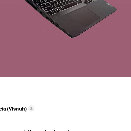
ía (Visnuh)