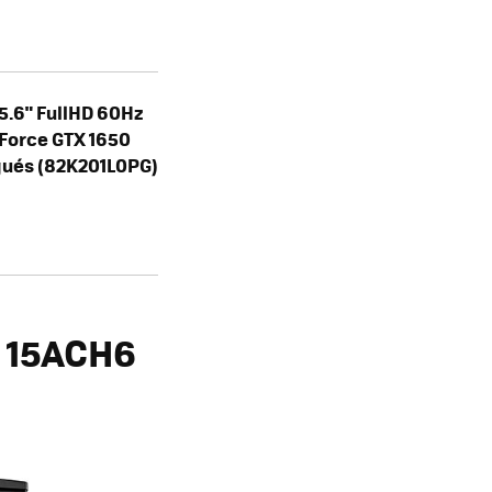
5.6" FullHD 60Hz
Force GTX 1650
gués (82K201L0PG)
3 15ACH6