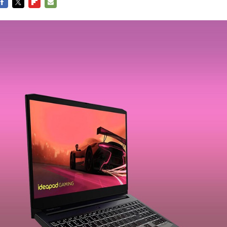
FACEBOOK
TWITTER
FLIPBOARD
E-
MAIL