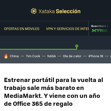
Suscríbete a
OFERTAS EN MÓVILES
VPN Y SERVICIOS DE INTERNET
OFER
HOY SE HABLA DE
China
Tim Cook
NASA
Ola de calor
iPhone 18
Estrenar portátil para la vuelta al
trabajo sale más barato en
MediaMarkt. Y viene con un año
de Office 365 de regalo