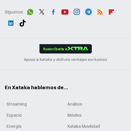
Síguenos
Wh
Twit
Fac
You
Inst
Tele
RSS
Flip
ats
ter
ebo
tub
agr
gra
boa
Link
Tikt
App
ok
e
am
m
rd
edI
ok
Suscríbete a
n
Apoya a Xataka y disfruta ventajas exclusivas
En Xataka hablamos de...
Streaming
Análisis
Espacio
Móviles
Energía
Xataka Movilidad