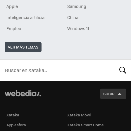
Apple
Samsung
Inteligencia artificial
China
Empleo
Windows 11
VER MÁS TEMAS
BUSCA
SUBIR
Xataka
Xataka Móvil
Applesfera
Xataka Smart Home