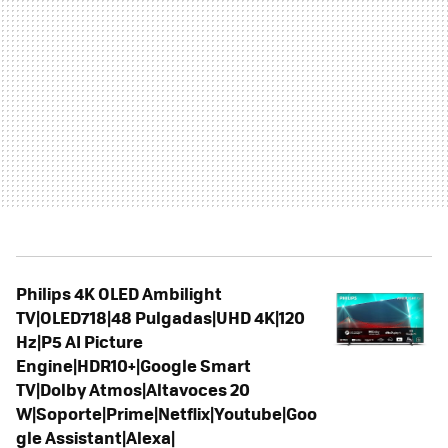
Philips 4K OLED Ambilight
TV|OLED718|48 Pulgadas|UHD 4K|120
Hz|P5 AI Picture
Engine|HDR10+|Google Smart
TV|Dolby Atmos|Altavoces 20
W|Soporte|Prime|Netflix|Youtube|Goo
gle Assistant|Alexa|