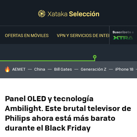
Suscríbete a
OFERTAS EN MÓVILES
VPN Y SERVICIOS DE INTERNET
OFER
HOY SE HABLA DE
AEMET
China
Bill Gates
Generación Z
iPhone 18
Panel OLED y tecnología
Ambilight. Este brutal televisor de
Philips ahora está más barato
durante el Black Friday