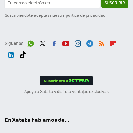
SUSCRIBIR
Suscribiéndote aceptas nuestra
política de privacidad
Síguenos
Wh
Twit
Fac
You
Inst
Tele
RSS
Flip
ats
ter
ebo
tub
agr
gra
boa
Link
Tikt
App
ok
e
am
m
rd
edI
ok
Suscríbete a
n
Apoya a Xataka y disfruta ventajas exclusivas
En Xataka hablamos de...