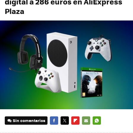
digital a 286 euros en AliExpress
Plaza
Sin comentarios
FACEBOOK
TWITTER
FLIPBOARD
E-
WHATSAPP