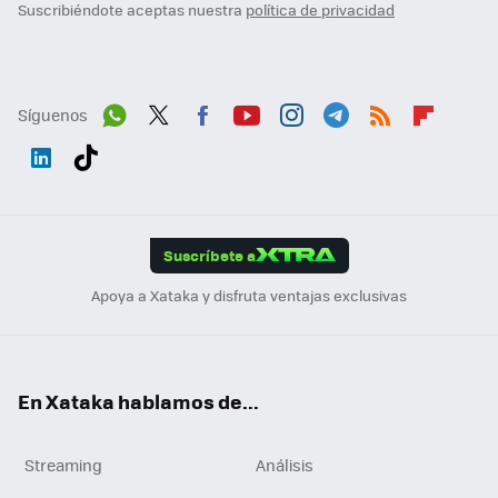
Suscribiéndote aceptas nuestra
política de privacidad
Síguenos
Wh
Twit
Fac
You
Inst
Tele
RSS
Flip
ats
ter
ebo
tub
agr
gra
boa
Link
Tikt
App
ok
e
am
m
rd
edI
ok
Suscríbete a
n
Apoya a Xataka y disfruta ventajas exclusivas
En Xataka hablamos de...
Streaming
Análisis