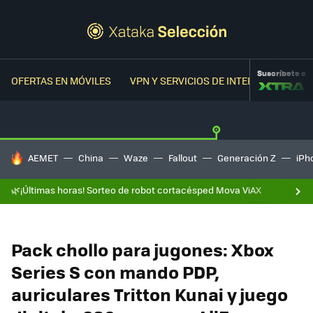
Suscríbete a
OFERTAS EN MÓVILES
VPN Y SERVICIOS DE INTERNET
OFER
HOY SE HABLA DE
AEMET
China
Waze
Fallout
Generación Z
iPh
🌿¡Últimas horas! Sorteo de robot cortacésped Mova ViAX
Pack chollo para jugones: Xbox
Series S con mando PDP,
auriculares Tritton Kunai y juego