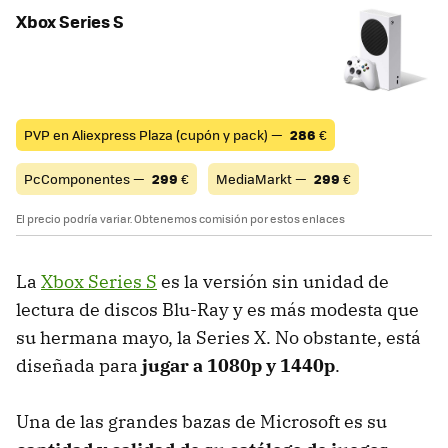
Xbox Series S
PVP en Aliexpress Plaza (cupón y pack) —
286
€
PcComponentes —
299
€
MediaMarkt —
299
€
El precio podría variar. Obtenemos comisión por estos enlaces
La
Xbox Series S
es la versión sin unidad de
lectura de discos Blu-Ray y es más modesta que
su hermana mayo, la Series X. No obstante, está
diseñada para
jugar a 1080p y 1440p
.
Una de las grandes bazas de Microsoft es su