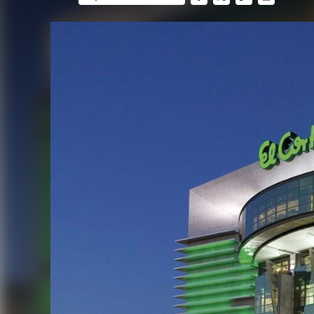
FACEBOOK
TWITTER
FLIPBOARD
E-
MAIL