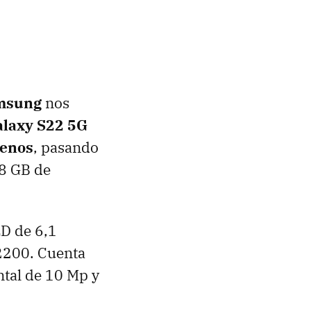
msung
nos
laxy S22 5G
menos
, pasando
28 GB de
D de 6,1
 2200. Cuenta
ntal de 10 Mp y