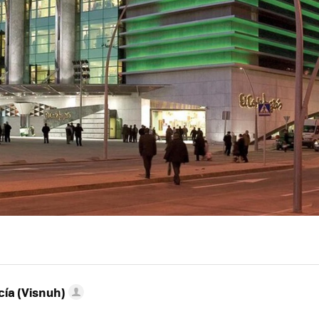
ía (Visnuh)