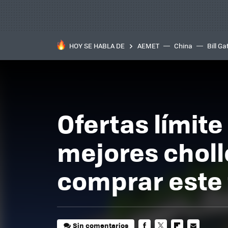
HOY SE HABLA DE
AEMET
China
Bill Ga
Ofertas límite
mejores choll
comprar este
Sin comentarios