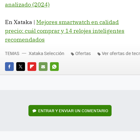
analizado (2024)
En Xataka |
Mejores smartwatch en calidad
precio: cuál comprar y 14 relojes inteligentes
recomendados
TEMAS
Xataka Selección
Ofertas
Ver ofertas de tec
FACEBOOK
TWITTER
FLIPBOARD
E-
WHATSAPP
MAIL
ENTRAR Y ENVIAR UN COMENTARIO