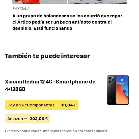
EN XATAKA
A un grupo de holandeses se les ocurrió que regar
el Ártico podía ser un buen antídoto contra el
deshielo. Está funcionando
También te puede interesar
Xiaomi Redmi 12 4G - Smartphone de
4+128GB
Hoy en PcComponentes —
111,04
€
Amazon —
202,00
€
El precio podría variar. Obtenemos comisión por estos enlaces