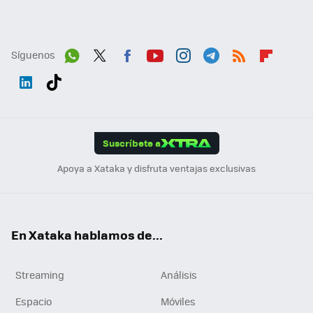
Síguenos
Wh
Twit
Fac
You
Inst
Tele
RSS
Flip
ats
ter
ebo
tub
agr
gra
boa
Link
Tikt
App
ok
e
am
m
rd
edI
ok
Suscríbete a
n
Apoya a Xataka y disfruta ventajas exclusivas
En Xataka hablamos de...
Streaming
Análisis
Espacio
Móviles