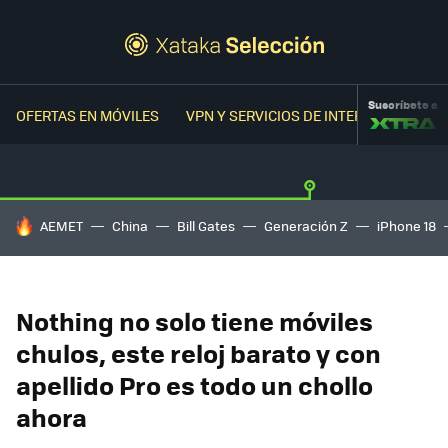
Suscríbete a
OFERTAS EN MÓVILES
VPN Y SERVICIOS DE INTERNET
OFER
HOY SE HABLA DE
AEMET
China
Bill Gates
Generación Z
iPhone 18
Nothing no solo tiene móviles
chulos, este reloj barato y con
apellido Pro es todo un chollo
ahora