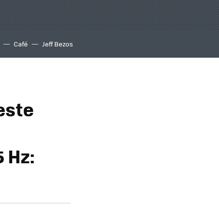
Café
Jeff Bezos
este
 Hz: