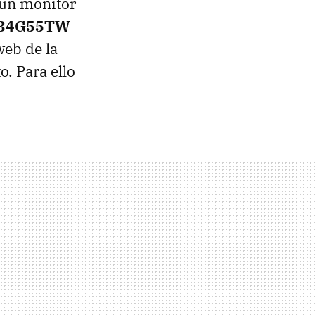
 un monitor
C34G55TW
web de la
o. Para ello