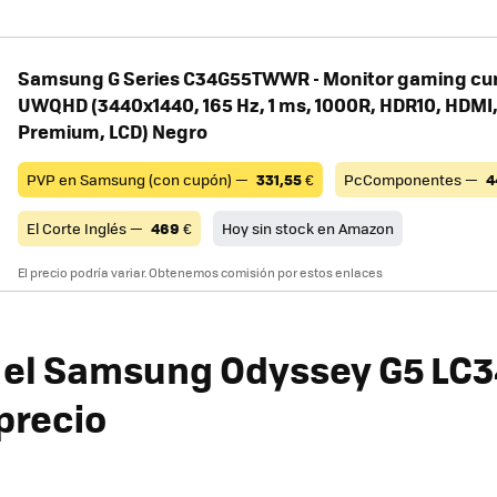
Samsung G Series C34G55TWWR - Monitor gaming cur
UWQHD (3440x1440, 165 Hz, 1 ms, 1000R, HDR10, HDMI
Premium, LCD) Negro
PVP en Samsung (con cupón) —
331,55
€
PcComponentes —
4
El Corte Inglés —
469
€
Hoy sin stock en Amazon
El precio podría variar. Obtenemos comisión por estos enlaces
 el Samsung Odyssey G5 LC
precio