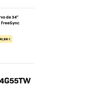
vo de 34"
, FreeSync
41,99
€
34G55TW