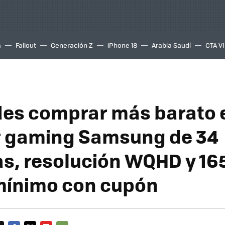
a
Fallout
Generación Z
iPhone 18
Arabia Saudí
GTA VI
es comprar más barato 
r gaming Samsung de 34
s, resolución WQHD y 165
mínimo con cupón