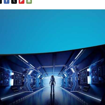
FACEBOOK
TWITTER
FLIPBOARD
E-
MAIL