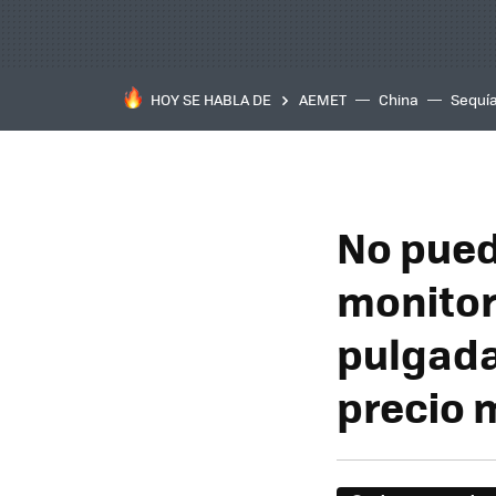
HOY SE HABLA DE
AEMET
China
Sequí
No pued
monito
pulgada
precio 