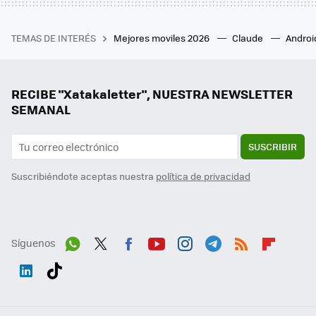
TEMAS DE INTERÉS
Mejores moviles 2026
Claude
Androi
RECIBE "Xatakaletter", NUESTRA NEWSLETTER
SEMANAL
SUSCRIBIR
Suscribiéndote aceptas nuestra
política de privacidad
Síguenos
Wh
Twit
Fac
You
Inst
Tele
RSS
Flip
ats
ter
ebo
tub
agr
gra
boa
Link
Tikt
App
ok
e
am
m
rd
edI
ok