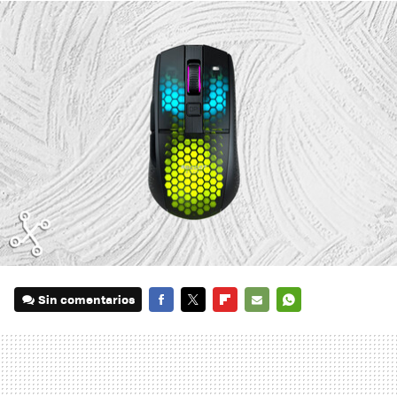
Sin comentarios
FACEBOOK
TWITTER
FLIPBOARD
E-
WHATSAPP
MAIL