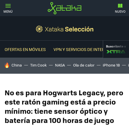
MENÚ
NUEVO
Suscríbete a
OFERTAS EN MÓVILES
VPN Y SERVICIOS DE INTERNET
OFER
HOY SE HABLA DE
China
Tim Cook
NASA
Ola de calor
iPhone 18
No es para Hogwarts Legacy, pero
este ratón gaming está a precio
mínimo: tiene sensor óptico y
batería para 100 horas de juego