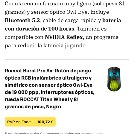
Cuenta con un formato muy ligero (solo pesa 81
gramos) y sensor óptico Owl-Eye. Incluye
Bluetooth 5.2
, cable de carga rápida y
batería
con duración de 100 horas
. También es
compatible con
NVIDIA Reflex
, un programa
para reducir la latencia jugando.
Roccat Burst Pro Air-Ratón de juego
óptico RGB inalámbrico ultraligero y
simétrico con sensor óptico Owl-Eye
de 19 000 ppp, interruptores ópticos,
rueda ROCCAT Titan Wheel y 81
gramos de peso, Negro
PVP en Fnac —
100,72
€
El precio podría variar. Obtenemos comisión por estos enlaces