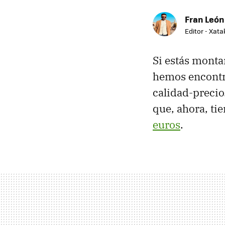
Fran León
Editor - Xat
Si estás monta
hemos encontr
calidad-precio.
que, ahora, ti
euros
.