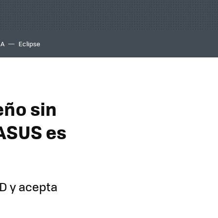
IA
Eclipse
eño sin
 ASUS es
D y acepta