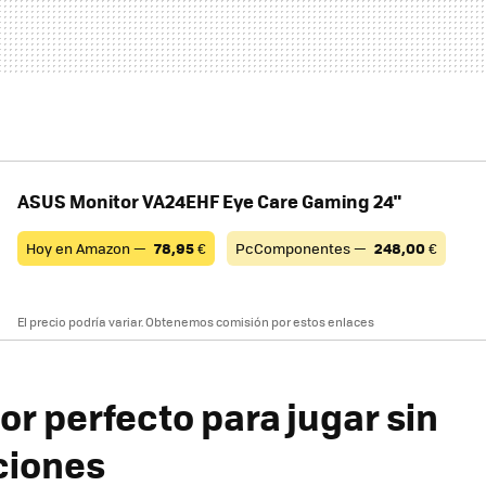
ASUS Monitor VA24EHF Eye Care Gaming 24"
Hoy en Amazon —
78,95
€
PcComponentes —
248,00
€
El precio podría variar. Obtenemos comisión por estos enlaces
or perfecto para jugar sin
ciones