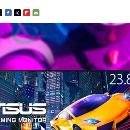
FACEBOOK
TWITTER
FLIPBOARD
E-
MAIL