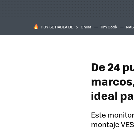
HOY SE HABLA DE
China
Tim Cook
NAS
De 24 p
marcos,
ideal p
Este monitor
montaje VES