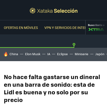
Suscríbete a
OFERTAS EN MÓVILES
VPN Y SERVICIOS DE INTERNET
OFER
HOY SE HABLA DE
China
Elon Musk
IA
Eclipse
Miniserie
Japón
No hace falta gastarse un dineral
en una barra de sonido: esta de
Lidl es buena y no solo por su
precio