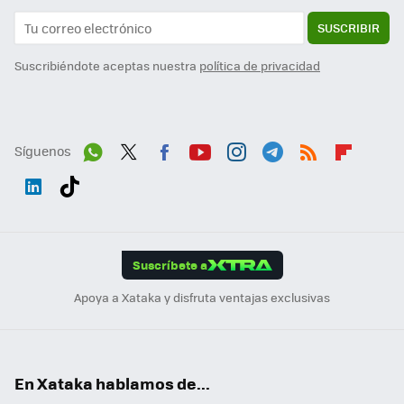
SUSCRIBIR
Suscribiéndote aceptas nuestra
política de privacidad
Síguenos
Wh
Twit
Fac
You
Inst
Tele
RSS
Flip
ats
ter
ebo
tub
agr
gra
boa
Link
Tikt
App
ok
e
am
m
rd
edI
ok
Suscríbete a
n
Apoya a Xataka y disfruta ventajas exclusivas
En Xataka hablamos de...