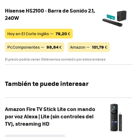
Hisense HS2100 - Barra de Sonido 2.1,
240W
Hoy en El Corte Inglés —
79,20
€
PcComponentes —
98,84
€
Amazon —
101,79
€
El precio podría variar. Obtenemos comisión por estos enlaces
También te puede interesar
Amazon Fire TV Stick Lite con mando
por voz Alexa | Lite (sin controles del
TV), streaming HD