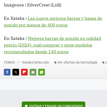
Imágenes | SilverCrest (Lidl)
En Xataka |
Las nueve mejores barras y bases de
sonido por menos de 400 euros
En Xataka |
Mejores barras de sonido en calidad
precio (2024): cuál comprar y siete modelos
recomendados desde 140 euros
TEMAS
Xataka Selección
Ver ofertas de tecnología
L
FACEBOOK
TWITTER
FLIPBOARD
E-
WHATSAPP
MAIL
ENTRAR Y ENVIAR UN COMENTARIO