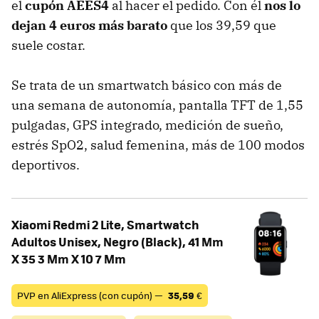
el
cupón AEES4
al hacer el pedido. Con él
nos lo
dejan 4 euros más barato
que los 39,59 que
suele costar.
Se trata de un smartwatch básico con más de
una semana de autonomía, pantalla TFT de 1,55
pulgadas, GPS integrado, medición de sueño,
estrés SpO2, salud femenina, más de 100 modos
deportivos.
Xiaomi Redmi 2 Lite, Smartwatch
Adultos Unisex, Negro (Black), 41 Mm
X 35 3 Mm X 10 7 Mm
PVP en AliExpress (con cupón) —
35,59
€