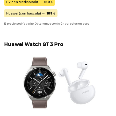
PVP en MediaMarkt —
169
€
Huawei (con báscula) —
189
€
El precio podría variar. Obtenemos comisión por estos enlaces
Huawei Watch GT 3 Pro