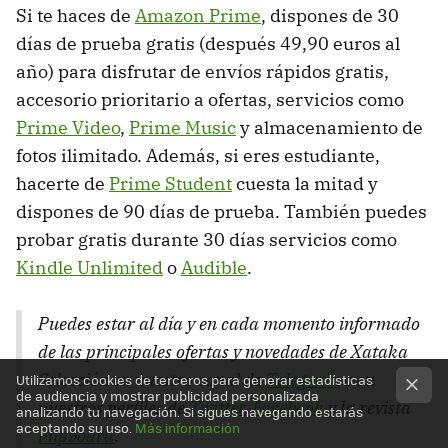
Si te haces de
Amazon Prime
, dispones de 30
días de prueba gratis (después 49,90 euros al
año) para disfrutar de envíos rápidos gratis,
accesorio prioritario a ofertas, servicios como
Prime Video
,
Prime Music
y almacenamiento de
fotos ilimitado. Además, si eres estudiante,
hacerte de
Prime Student
cuesta la mitad y
dispones de 90 días de prueba. También puedes
probar gratis durante 30 días servicios como
Kindle Unlimited
o
Audible
.
Puedes estar al día y en cada momento informado
de las principales ofertas y novedades de Xataka
Selección en nuestro canal de
Telegram
o en
Utilizamos cookies de terceros para generar estadísticas
de audiencia y mostrar publicidad personalizada
nuestros perfiles de
Twitter
,
Facebook
y la revista
analizando tu navegación. Si sigues navegando estarás
aceptando su uso.
Más información
Flipboard
.