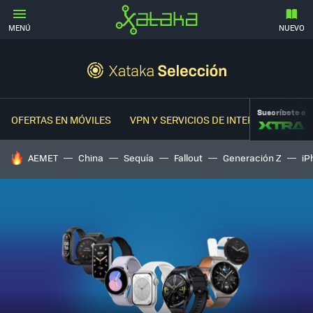
MENÚ
NUEVO
Suscríbete a
OFERTAS EN MÓVILES
VPN Y SERVICIOS DE INTERNET
OFER
HOY SE HABLA DE
AEMET
China
Sequía
Fallout
Generación Z
iP