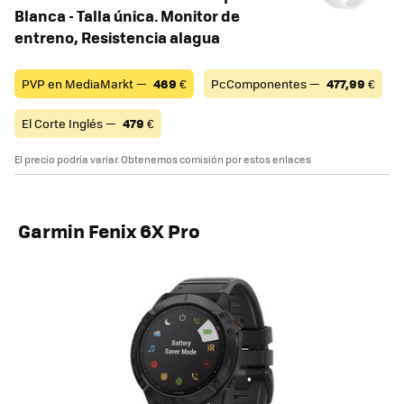
Blanca - Talla única. Monitor de
entreno, Resistencia alagua
PVP en MediaMarkt —
469
€
PcComponentes —
477,99
€
El Corte Inglés —
479
€
El precio podría variar. Obtenemos comisión por estos enlaces
Garmin Fenix 6X Pro