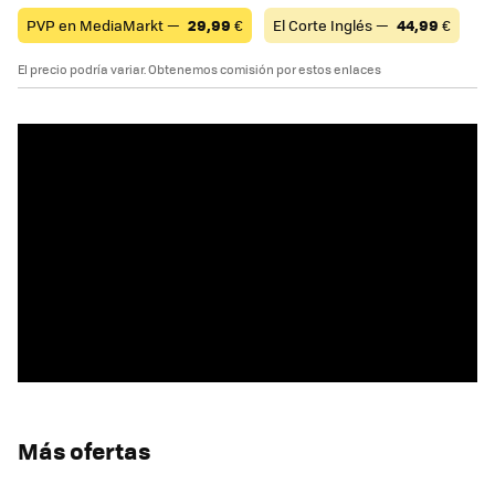
PVP en MediaMarkt —
29,99
€
El Corte Inglés —
44,99
€
El precio podría variar. Obtenemos comisión por estos enlaces
Más ofertas