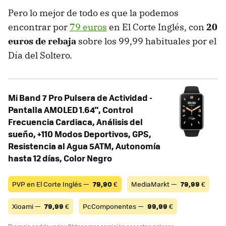
Pero lo mejor de todo es que la podemos
encontrar por
79 euros
en El Corte Inglés, con
20
euros de rebaja
sobre los 99,99 habituales por el
Día del Soltero.
Mi Band 7 Pro Pulsera de Actividad -
Pantalla AMOLED 1.64", Control
Frecuencia Cardiaca, Análisis del
sueño, +110 Modos Deportivos, GPS,
Resistencia al Agua 5ATM, Autonomía
hasta 12 días, Color Negro
PVP en El Corte Inglés —
79,90
€
MediaMarkt —
79,99
€
Xioami —
79,99
€
PcComponentes —
99,99
€