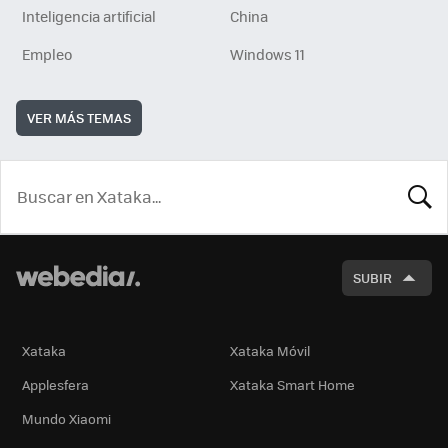
Inteligencia artificial
China
Empleo
Windows 11
VER MÁS TEMAS
BUSCA
SUBIR
Xataka
Xataka Móvil
Applesfera
Xataka Smart Home
Mundo Xiaomi