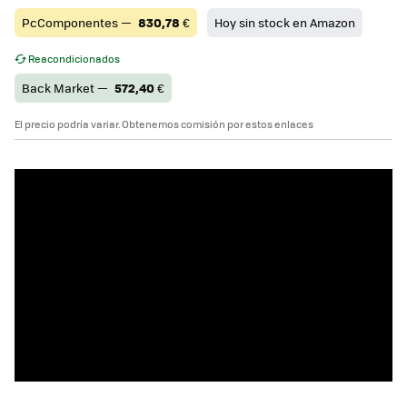
PcComponentes —
830,78
€
Hoy sin stock en Amazon
Reacondicionados
Back Market —
572,40
€
El precio podría variar. Obtenemos comisión por estos enlaces