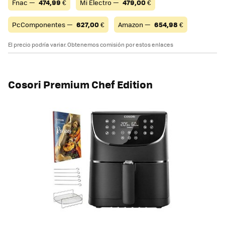
Fnac —
474,99
€
Mi Electro —
479,00
€
PcComponentes —
627,00
€
Amazon —
654,98
€
El precio podría variar. Obtenemos comisión por estos enlaces
Cosori Premium Chef Edition