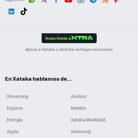
Wh
Twit
Fac
You
Inst
Tele
RSS
Flip
ats
ter
ebo
tub
agr
gra
boa
Link
Tikt
App
ok
e
am
m
rd
edI
ok
Suscríbete a
n
Apoya a Xataka y disfruta ventajas exclusivas
En Xataka hablamos de...
Streaming
Análisis
Espacio
Móviles
Energía
Xataka Movilidad
Apple
Samsung