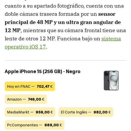
cuanto a su apartado fotográfico, cuenta con una
doble cámara trasera formada por un
sensor
principal de 48 MP y un ultra gran angular de
12 MP
, mientras que su cámara frontal tiene una
lente de otros 12 MP. Funciona bajo un
sistema
operativo iOS 17
.
Apple iPhone 15 (256 GB) - Negro
Hoy en FNAC —
702,47
€
Amazon —
749,00
€
MediaMarkt —
959,00
€
El Corte Inglés —
982,00
€
PcComponentes —
989,00
€