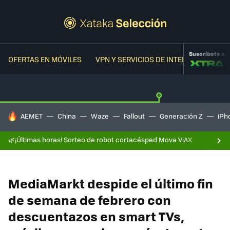
Suscríbete a
OFERTAS EN MÓVILES
VPN Y SERVICIOS DE INTERNET
OFER
HOY SE HABLA DE
AEMET
China
Waze
Fallout
Generación Z
iPh
🌿¡Últimas horas! Sorteo de robot cortacésped Mova ViAX
MediaMarkt despide el último fin
de semana de febrero con
descuentazos en smart TVs,