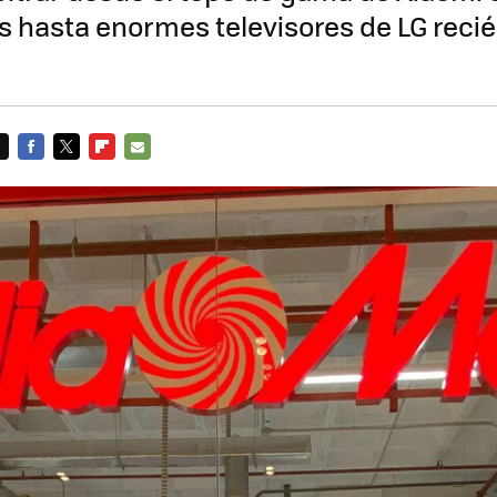
 hasta enormes televisores de LG reci
FACEBOOK
TWITTER
FLIPBOARD
E-
MAIL