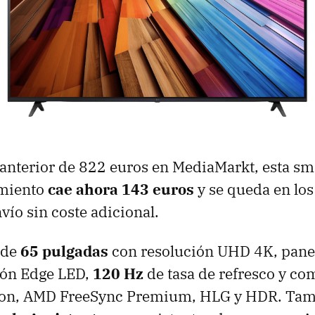
anterior de 822 euros en MediaMarkt, esta s
amiento
cae ahora 143 euros
y se queda en los
vío sin coste adicional.
 de
65 pulgadas
con resolución UHD 4K, pan
ión Edge LED,
120 Hz
de tasa de refresco y co
ion, AMD FreeSync Premium, HLG y HDR. Tam