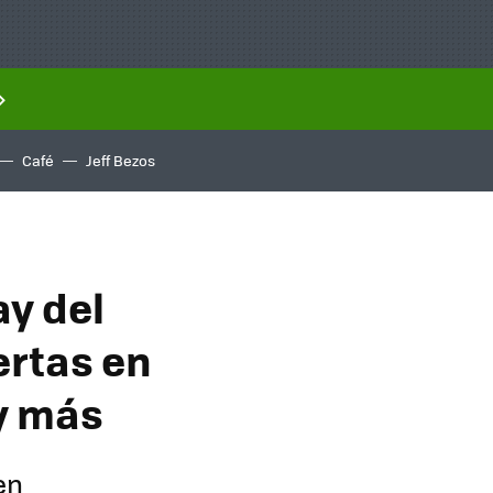
Café
Jeff Bezos
y del
ertas en
 y más
en