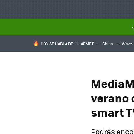
HOY SE HABLA DE
AEMET
China
Waze
MediaMa
verano c
smart T
Podrás enco