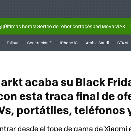
🌿¡Últimas horas! Sorteo de robot cortacésped Mova ViAX
Fallout
Generación Z
iPhone 18
Arabia Saudí
GTA VI
rkt acaba su Black Frida
on esta traca final de of
Vs, portátiles, teléfonos
ntrar desde el tope de gama de Xiaomi 