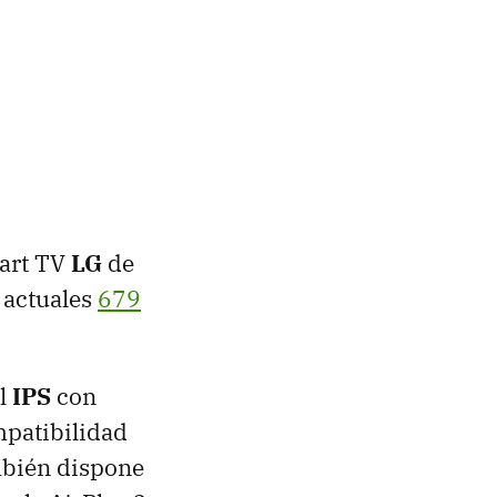
mart TV
LG
de
 actuales
679
el
IPS
con
mpatibilidad
bién dispone