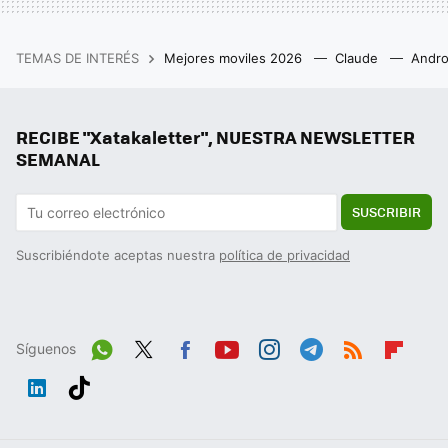
TEMAS DE INTERÉS
Mejores moviles 2026
Claude
Andro
RECIBE "Xatakaletter", NUESTRA NEWSLETTER
SEMANAL
SUSCRIBIR
Suscribiéndote aceptas nuestra
política de privacidad
Síguenos
Wh
Twit
Fac
You
Inst
Tele
RSS
Flip
ats
ter
ebo
tub
agr
gra
boa
Link
Tikt
App
ok
e
am
m
rd