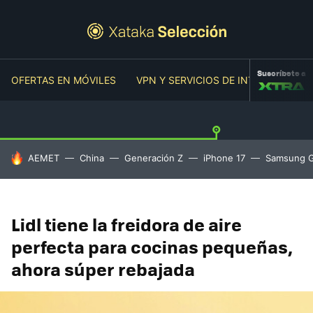
Suscríbete a
OFERTAS EN MÓVILES
VPN Y SERVICIOS DE INTERNET
O
HOY SE HABLA DE
AEMET
China
Generación Z
iPhone 17
Samsung G
Lidl tiene la freidora de aire
perfecta para cocinas pequeñas,
ahora súper rebajada