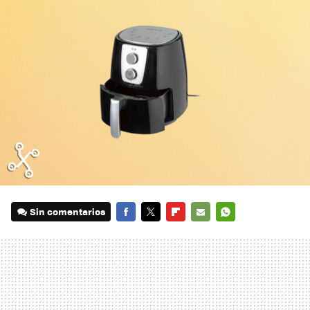
Sin comentarios
FACEBOOK
TWITTER
FLIPBOARD
E-
WHATSAPP
MAIL