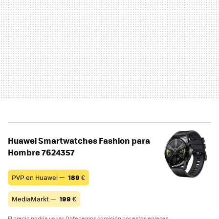
Huawei Smartwatches Fashion para
Hombre 7624357
PVP en Huawei —
189
€
MediaMarkt —
199
€
El precio podría variar. Obtenemos comisión por estos enlaces