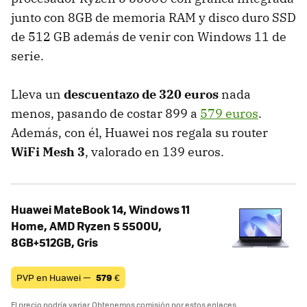
junto con 8GB de memoria RAM y disco duro SSD
de 512 GB además de venir con Windows 11 de
serie.
Lleva un
descuentazo de 320 euros
nada
menos, pasando de costar 899 a
579 euros
.
Además, con él, Huawei nos regala su router
WiFi Mesh 3
, valorado en 139 euros.
Huawei MateBook 14, Windows 11
Home, AMD Ryzen 5 5500U,
8GB+512GB, Gris
PVP en Huawei —
579
€
El precio podría variar. Obtenemos comisión por estos enlaces