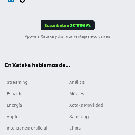
ats
ter
ebo
tub
agr
gra
boa
Link
Tikt
App
ok
e
am
m
rd
edI
ok
Suscríbete a
n
Apoya a Xataka y disfruta ventajas exclusivas
En Xataka hablamos de...
Streaming
Análisis
Espacio
Móviles
Energía
Xataka Movilidad
Apple
Samsung
Inteligencia artificial
China