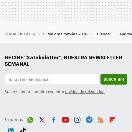
TEMAS DE INTERÉS
Mejores moviles 2026
Claude
Androi
RECIBE "Xatakaletter", NUESTRA NEWSLETTER
SEMANAL
SUSCRIBIR
Suscribiéndote aceptas nuestra
política de privacidad
Síguenos
Wh
Twit
Fac
You
Inst
Tele
RSS
Flip