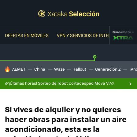
Suscríbete a
OFERTAS EN MÓVILES
VPN Y SERVICIOS DE INTERNET
OFER
HOY SE HABLA DE
AEMET
China
Waze
Fallout
Generación Z
iPh
🌿¡Últimas horas! Sorteo de robot cortacésped Mova ViAX
Si vives de alquiler y no quieres
hacer obras para instalar un aire
acondicionado, esta es la