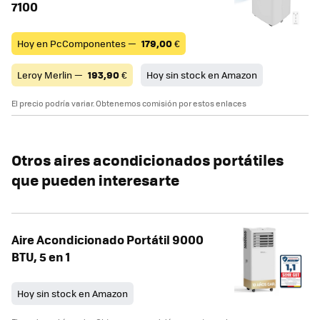
7100
Hoy en PcComponentes —
179,00
€
Leroy Merlin —
193,90
€
Hoy sin stock en Amazon
El precio podría variar. Obtenemos comisión por estos enlaces
Otros aires acondicionados portátiles
que pueden interesarte
Aire Acondicionado Portátil 9000
BTU, 5 en 1
Hoy sin stock en Amazon