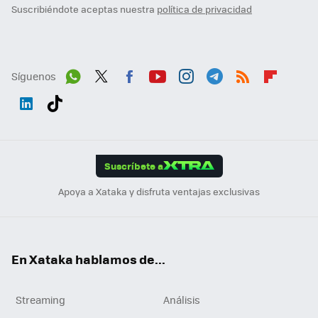
Suscribiéndote aceptas nuestra
política de privacidad
Síguenos
Wh
Twit
Fac
You
Inst
Tele
RSS
Flip
ats
ter
ebo
tub
agr
gra
boa
Link
Tikt
App
ok
e
am
m
rd
edI
ok
Suscríbete a
n
Apoya a Xataka y disfruta ventajas exclusivas
En Xataka hablamos de...
Streaming
Análisis