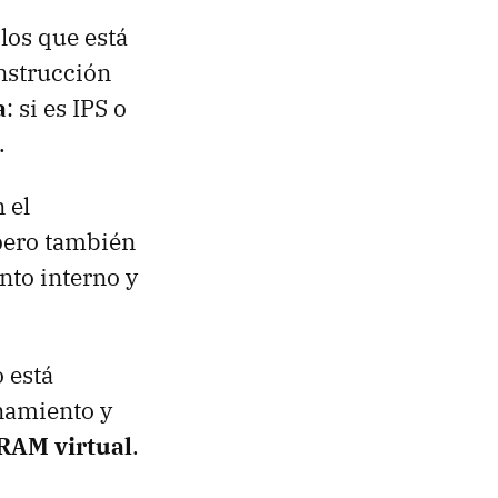
los que está
nstrucción
a
: si es IPS o
.
 el
 pero también
nto interno y
 está
namiento y
RAM virtual
.