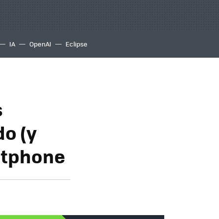
IA
OpenAI
Eclipse
s
o (y
rtphone