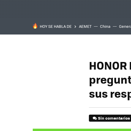
HOY SE HABLA DE
AEMET
China
Gener
HONOR M
pregunt
sus res
Sin comentarios