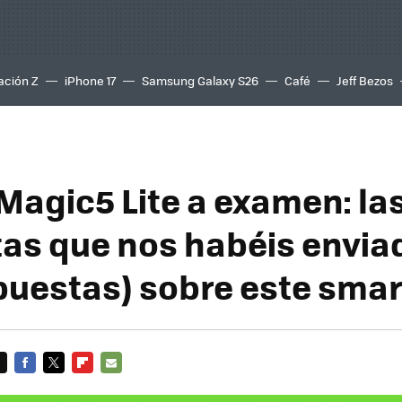
ación Z
iPhone 17
Samsung Galaxy S26
Café
Jeff Bezos
agic5 Lite a examen: la
as que nos habéis enviad
puestas) sobre este sma
FACEBOOK
TWITTER
FLIPBOARD
E-