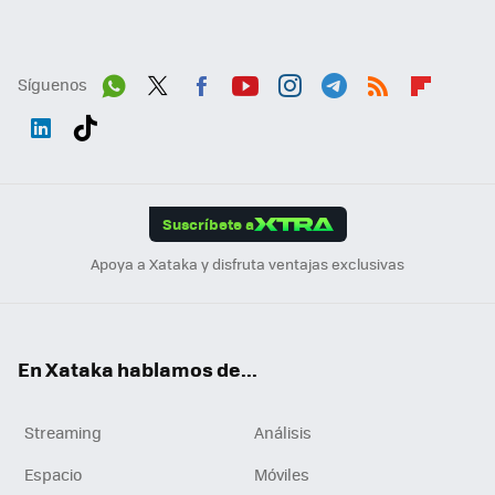
Síguenos
Wh
Twit
Fac
You
Inst
Tele
RSS
Flip
ats
ter
ebo
tub
agr
gra
boa
Link
Tikt
App
ok
e
am
m
rd
edI
ok
Suscríbete a
n
Apoya a Xataka y disfruta ventajas exclusivas
En Xataka hablamos de...
Streaming
Análisis
Espacio
Móviles