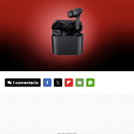
1 comentario
FACEBOOK
TWITTER
FLIPBOARD
E-
WHATSAPP
MAIL