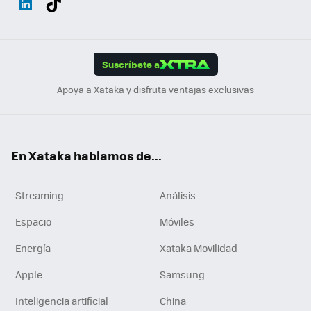
ats
ter
ebo
tub
agr
gra
boa
Link
Tikt
App
ok
e
am
m
rd
edI
ok
Suscríbete a
n
Apoya a Xataka y disfruta ventajas exclusivas
En Xataka hablamos de...
Streaming
Análisis
Espacio
Móviles
Energía
Xataka Movilidad
Apple
Samsung
Inteligencia artificial
China