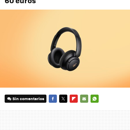
60 euros
Sin comentarios
FACEBOOK
TWITTER
FLIPBOARD
E-
WHATSAPP
MAIL