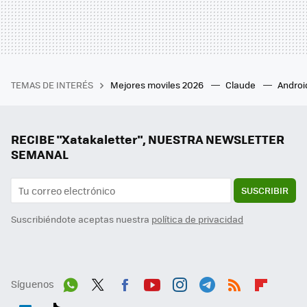
TEMAS DE INTERÉS
Mejores moviles 2026
Claude
Androi
RECIBE "Xatakaletter", NUESTRA NEWSLETTER
SEMANAL
SUSCRIBIR
Suscribiéndote aceptas nuestra
política de privacidad
Síguenos
Wh
Twit
Fac
You
Inst
Tele
RSS
Flip