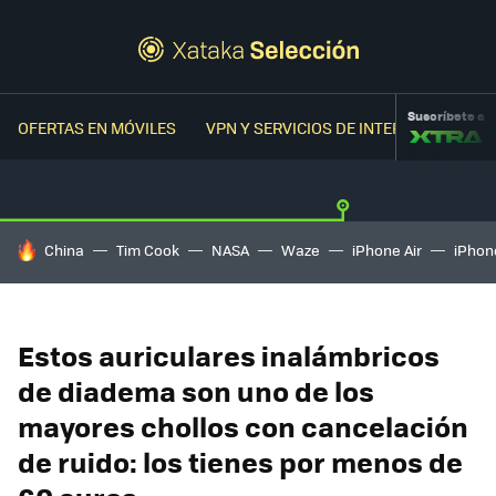
Suscríbete a
OFERTAS EN MÓVILES
VPN Y SERVICIOS DE INTERNET
OFER
HOY SE HABLA DE
China
Tim Cook
NASA
Waze
iPhone Air
iPhone
Estos auriculares inalámbricos
de diadema son uno de los
mayores chollos con cancelación
de ruido: los tienes por menos de