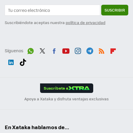
SUSCRIBIR
Suscribiéndote aceptas nuestra
política de privacidad
Síguenos
Wh
Twit
Fac
You
Inst
Tele
RSS
Flip
ats
ter
ebo
tub
agr
gra
boa
Link
Tikt
App
ok
e
am
m
rd
edI
ok
Suscríbete a
n
Apoya a Xataka y disfruta ventajas exclusivas
En Xataka hablamos de...