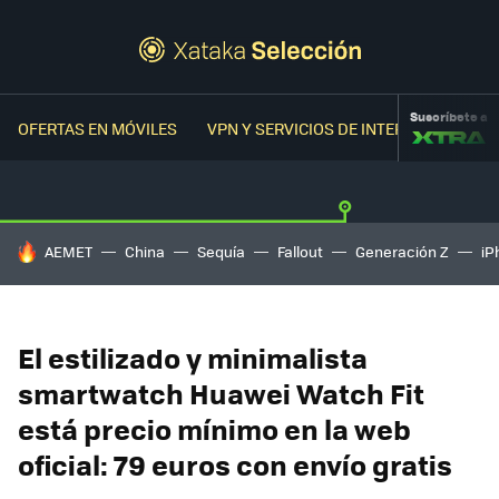
Suscríbete a
OFERTAS EN MÓVILES
VPN Y SERVICIOS DE INTERNET
OFER
HOY SE HABLA DE
AEMET
China
Sequía
Fallout
Generación Z
iP
El estilizado y minimalista
smartwatch Huawei Watch Fit
está precio mínimo en la web
oficial: 79 euros con envío gratis