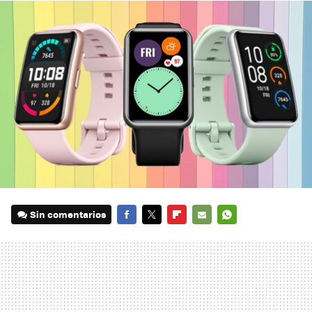
Sin comentarios
FACEBOOK
TWITTER
FLIPBOARD
E-
WHATSAPP
MAIL