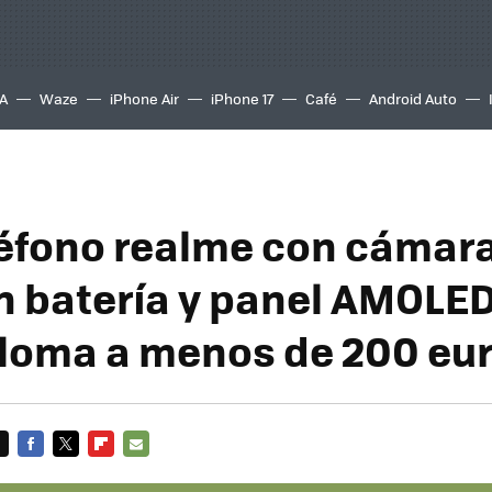
A
Waze
iPhone Air
iPhone 17
Café
Android Auto
léfono realme con cámara
n batería y panel AMOLE
loma a menos de 200 eu
FACEBOOK
TWITTER
FLIPBOARD
E-