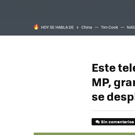
HOY SE HABLA DE
China
Tim Cook
NAS
Este te
MP, gra
se desp
Sin comentarios