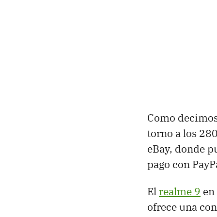
Como decimos,
torno a los 28
eBay, donde pu
pago con PayPa
El
realme 9
en 
ofrece una con