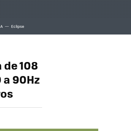
IA
Eclipse
 de 108
D a 90Hz
ros