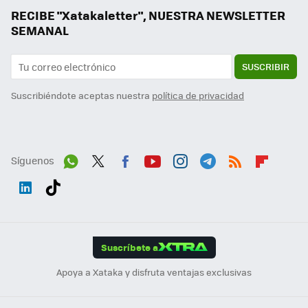
RECIBE "Xatakaletter", NUESTRA NEWSLETTER
SEMANAL
SUSCRIBIR
Suscribiéndote aceptas nuestra
política de privacidad
Síguenos
Wh
Twit
Fac
You
Inst
Tele
RSS
Flip
ats
ter
ebo
tub
agr
gra
boa
Link
Tikt
App
ok
e
am
m
rd
edI
ok
Suscríbete a
n
Apoya a Xataka y disfruta ventajas exclusivas