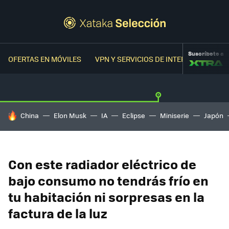
Suscríbete a
OFERTAS EN MÓVILES
VPN Y SERVICIOS DE INTERNET
OFER
HOY SE HABLA DE
China
Elon Musk
IA
Eclipse
Miniserie
Japón
Con este radiador eléctrico de
bajo consumo no tendrás frío en
tu habitación ni sorpresas en la
factura de la luz